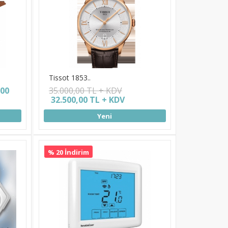
Tissot 1853..
,00
35.000,00 TL + KDV
32.500,00 TL + KDV
Yeni
% 20 İndirim