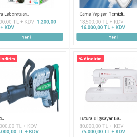
a Laboratuarı..
Cama Yapışan Temizli..
500,00 TL + KDV
1.200,00
18.500,00 TL + KDV
 + KDV
16.000,00 TL + KDV
Yeni
Yeni
 İndirim
% 6 İndirim
ı..
Futura Bilgisayar Ba..
.000,00 TL + KDV
80.000,00 TL + KDV
.000,00 TL + KDV
75.000,00 TL + KDV