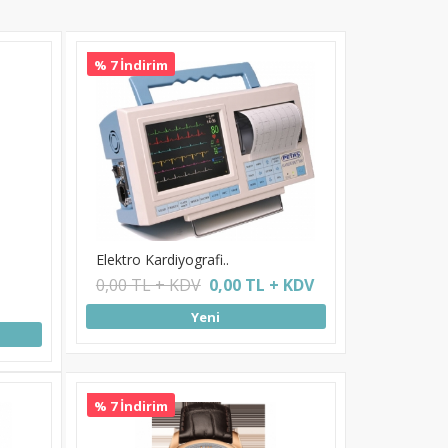
% 7 İndirim
Elektro Kardiyografi..
0,00 TL + KDV
0,00 TL + KDV
Yeni
% 7 İndirim