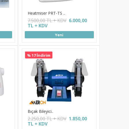
Heatmiser PRT-TS ..
7.500,00 TL + KDV
6.000,00
TL + KDV
Yeni
% 17 İndirim
Bıçak Bileyici..
2.250,00 TL + KDV
1.850,00
TL + KDV