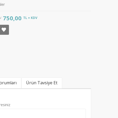
ler
750,00
V
TL + KDV
Diz Altı Destek Yastığı..
5.000,00 TL
4.500,00 T
KDV
orumları
Ürün Tavsiye Et
resiniz