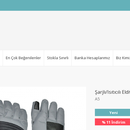
En Çok Beğenilenler
Stokla Sınırlı
Banka Hesaplarımız
Biz Kimi
Şarjlı/Isıtıcılı El
A5
% 22
İndirim
Yeni
% 11 İndirim