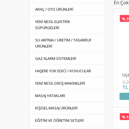
En Çok
ARAÇ / OTO ÜRÜNLERİ
% 3
YENİ NESİL ELEKTRİK
SÜPÜRGELERİ
SU ARITMA / ÜRETİM / TASARRUF
ÜRÜNLERİ
GAZ ALARM SİSTEMLERİ
HAŞERE YOK EDİCİ / KOVUCULAR
Uça
2.
YENİ NESİL DİKİŞ MAKİNELERİ
TL
MASAJ YATAKLARI
KİŞİSEL MASAJ ÜRÜNLERİ
% 1
EĞİTİM VE ÖĞRETİM SETLERİ