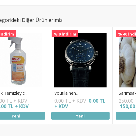
egorideki Diğer Ürünlerimiz
İndirim
% 0 İndirim
% 40 İnd
ik Temizleyici..
Voutilainen..
Sarımsak
00 TL + KDV
0,00 TL + KDV
0,00 TL
250,00 
,00 TL + KDV
+ KDV
150,00
Yeni
Yeni