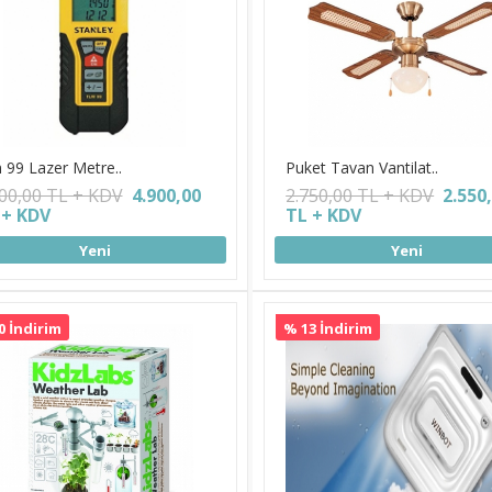
 99 Lazer Metre..
Puket Tavan Vantilat..
900,00 TL + KDV
4.900,00
2.750,00 TL + KDV
2.550
 + KDV
TL + KDV
Yeni
Yeni
0 İndirim
% 13 İndirim