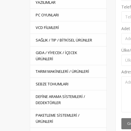
YAZILIMLAR
Tele
PC OYUNLARI
VCD FİLMLERİ
Adet
SAĞLIK / TIP / BİTKİSEL ÜRÜNLER
Ülke/
GIDA / YİYECEK / İÇECEK
ÜRÜNLERİ
TARIM MAKİNELERİ / ÜRÜNLERİ
Adre
SEBZE TOHUMLARI
DEFİNE ARAMA SİSTEMLERİ /
DEDEKTÖRLER
PAKETLEME SİSTEMLERİ /
ÜRÜNLERİ
G