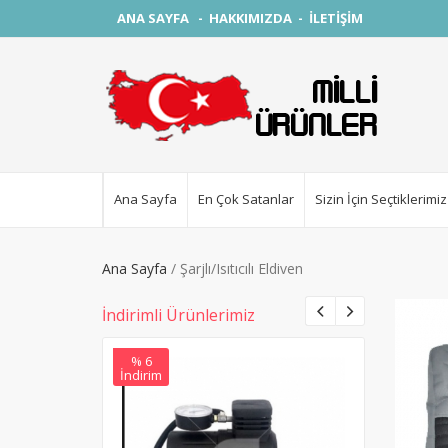
ANA SAYFA
-
HAKKIMIZDA
-
İLETİŞİM
Ana Sayfa
En Çok Satanlar
Sizin İçin Seçtiklerimiz
Ana Sayfa
Şarjlı/Isıtıcılı Eldiven
İndirimli Ürünlerimiz
% 6
% 28
İndirim
İndirim