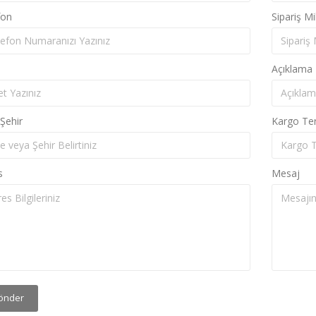
fon
Sipariş Mi
Açıklama
Şehir
Kargo Ter
s
Mesaj
önder