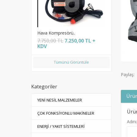
Hava Kompresörü..
Samsung K
0,00 TL +
7.750,00 TL
7.250,00 TL +
700,00 
KDV
Tümünü Görüntüle
Paylaş:
Kategoriler
Ürün
YENİ NESİL MALZEMELER
Ürün
ÇOK FONKSİYONLU MAKİNELER
Adını
ENERJİ / YAKIT SİSTEMLERİ