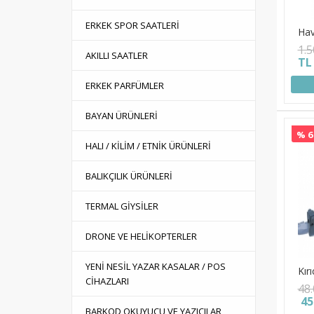
ERKEK SPOR SAATLERİ
Hav
1.
AKILLI SAATLER
TL
ERKEK PARFÜMLER
BAYAN ÜRÜNLERİ
% 6
HALI / KİLİM / ETNİK ÜRÜNLERİ
BALIKÇILIK ÜRÜNLERİ
TERMAL GİYSİLER
DRONE VE HELİKOPTERLER
YENİ NESİL YAZAR KASALAR / POS
Kırıc
CİHAZLARI
48
45
BARKOD OKUYUCU VE YAZICILAR