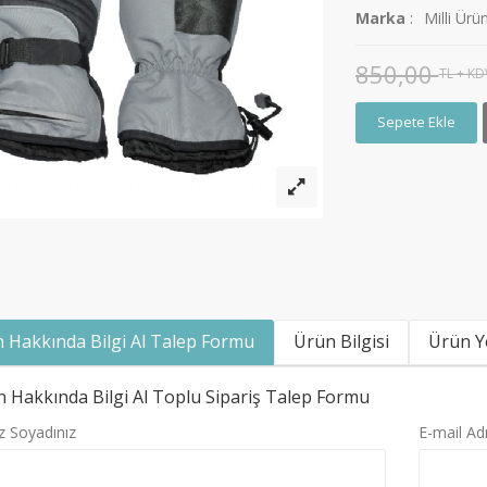
Marka
:
Milli Ürün
850,00
TL + KD
ablosuz Şarj Standı..
Iso-Active Multi Action..
Sepete Ekle
TL
500,00 TL + KDV
450,00 TL
350,00 TL + KDV
 Hakkında Bilgi Al Talep Formu
Ürün Bilgisi
Ürün Y
 Hakkında Bilgi Al Toplu Sipariş Talep Formu
z Soyadınız
E-mail Ad