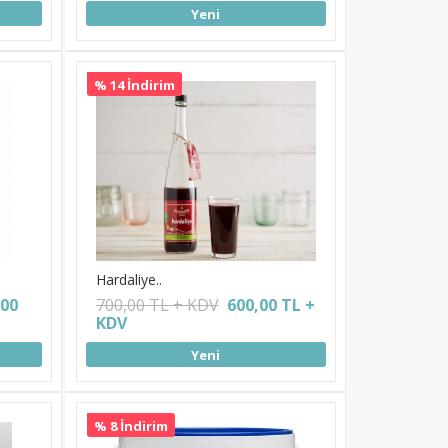
Yeni
% 14 İndirim
Hardaliye..
,00
700,00 TL + KDV
600,00 TL +
KDV
Yeni
% 8 İndirim