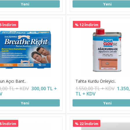
Yeni
Yeni
5 İndirim
% 12 İndirim
un Açıcı Bant..
Tahta Kurdu Önleyici..
0,00 TL + KDV
300,00 TL +
1.550,00 TL + KDV
1.350
V
TL + KDV
Yeni
Yeni
8 İndirim
% 22 İndirim