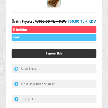
» YALITIM / İZOLASYON ÜRÜNLERİ
» SERAMİK / KARO / FAYANS ÜRÜNLERİ
Ürün Fiyatı :
1.100,00
TL + KDV
750,00
TL + KDV
» ENDÜSRTİYEL VE HER TÜRLÜ YAPIŞTIRICI ÜRÜNLER
% İndirim
» GENEL AMAÇLI / ENDÜSTRİYEL TEMİZLEYİCİLER
Yeni
» ÖZEL AMAÇLI / İLERİ TEKNOLOJİ / NANO BOYALAR
» ARAÇ / OTO ÜRÜNLERİ
Sepete Ekle
» YENİ NESİL ELEKTRİK SÜPÜRGELERİ
» SU ARITMA / ÜRETİM / TASARRUF ÜRÜNLERİ
Ürün Bilgisi
» GAZ ALARM SİSTEMLERİ
» HAŞERE YOK EDİCİ / KOVUCULAR
Ürün Hakkında Yorumlar
» YENİ NESİL DİKİŞ MAKİNELERİ
Tavsiye Et
» MASAJ YATAKLARI