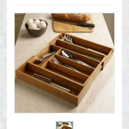
» ENERJİ / YAKIT SİSTEMLERİ
» YAZILIMLAR
» PC OYUNLARI
» VCD FİLMLERİ
» SAĞLIK / TIP / BİTKİSEL ÜRÜNLER
» GIDA / YİYECEK / İÇECEK ÜRÜNLERİ
» TARIM MAKİNELERİ / ÜRÜNLERİ
» SEBZE TOHUMLARI
» DEFİNE ARAMA SİSTEMLERİ / DEDEKTÖRLER
» PAKETLEME SİSTEMLERİ / ÜRÜNLERİ
» EL ALETLERİ / ENDÜSTRİYEL ÜRÜNLER
» MALZEMELER / AKSESUARLAR / TAKIMLAR
» EKSTRA MAKİNELER