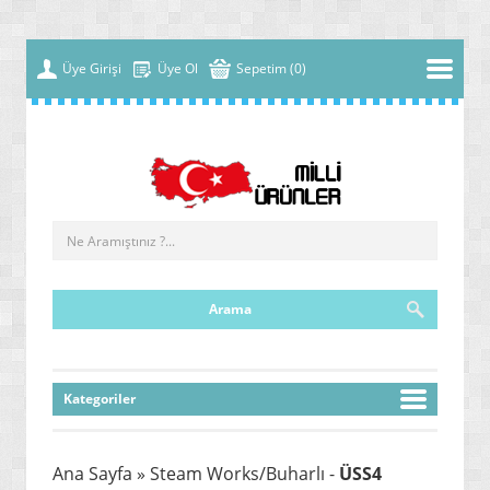
Üye Girişi
Üye Ol
Sepetim (0)
Kategoriler
» YENİ NESİL MALZEMELER
Ana Sayfa
» Steam Works/Buharlı -
ÜSS4
» ÇOK FONKSİYONLU MAKİNELER