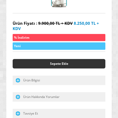
» YALITIM / İZOLASYON ÜRÜNLERİ
» SERAMİK / KARO / FAYANS ÜRÜNLERİ
Ürün Fiyatı :
9.900,00
TL + KDV
8.250,00
TL +
» ENDÜSRTİYEL VE HER TÜRLÜ YAPIŞTIRICI ÜRÜNLER
KDV
» GENEL AMAÇLI / ENDÜSTRİYEL TEMİZLEYİCİLER
% İndirim
» ÖZEL AMAÇLI / İLERİ TEKNOLOJİ / NANO BOYALAR
Yeni
» ARAÇ / OTO ÜRÜNLERİ
» YENİ NESİL ELEKTRİK SÜPÜRGELERİ
Sepete Ekle
» SU ARITMA / ÜRETİM / TASARRUF ÜRÜNLERİ
Ürün Bilgisi
» GAZ ALARM SİSTEMLERİ
» HAŞERE YOK EDİCİ / KOVUCULAR
Ürün Hakkında Yorumlar
» YENİ NESİL DİKİŞ MAKİNELERİ
» MASAJ YATAKLARI
Tavsiye Et