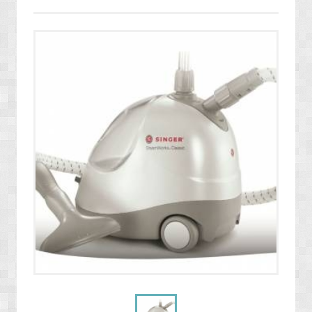
» ENERJİ / YAKIT SİSTEMLERİ
» YAZILIMLAR
» PC OYUNLARI
» VCD FİLMLERİ
» SAĞLIK / TIP / BİTKİSEL ÜRÜNLER
» GIDA / YİYECEK / İÇECEK ÜRÜNLERİ
» TARIM MAKİNELERİ / ÜRÜNLERİ
» SEBZE TOHUMLARI
» DEFİNE ARAMA SİSTEMLERİ / DEDEKTÖRLER
» PAKETLEME SİSTEMLERİ / ÜRÜNLERİ
» EL ALETLERİ / ENDÜSTRİYEL ÜRÜNLER
» MALZEMELER / AKSESUARLAR / TAKIMLAR
» EKSTRA MAKİNELER