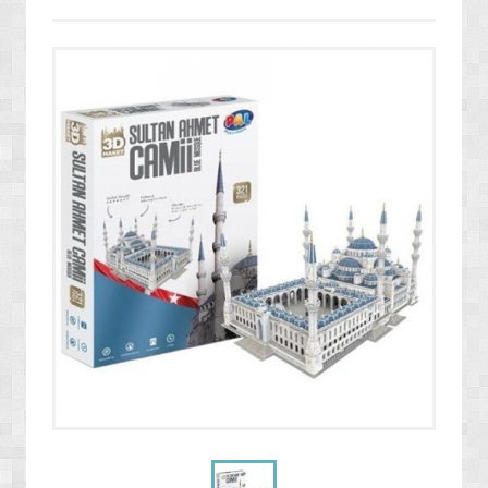
» ENERJİ / YAKIT SİSTEMLERİ
» YAZILIMLAR
» PC OYUNLARI
» VCD FİLMLERİ
» SAĞLIK / TIP / BİTKİSEL ÜRÜNLER
» GIDA / YİYECEK / İÇECEK ÜRÜNLERİ
» TARIM MAKİNELERİ / ÜRÜNLERİ
» SEBZE TOHUMLARI
» DEFİNE ARAMA SİSTEMLERİ / DEDEKTÖRLER
» PAKETLEME SİSTEMLERİ / ÜRÜNLERİ
» EL ALETLERİ / ENDÜSTRİYEL ÜRÜNLER
» MALZEMELER / AKSESUARLAR / TAKIMLAR
» EKSTRA MAKİNELER