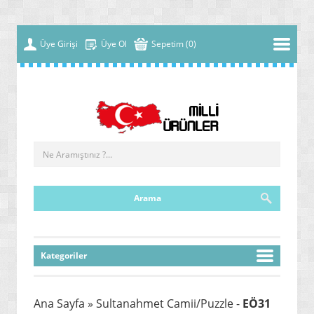
Üye Girişi
Üye Ol
Sepetim (0)
Kategoriler
» YENİ NESİL MALZEMELER
Ana Sayfa
» Sultanahmet Camii/Puzzle -
EÖ31
» ÇOK FONKSİYONLU MAKİNELER