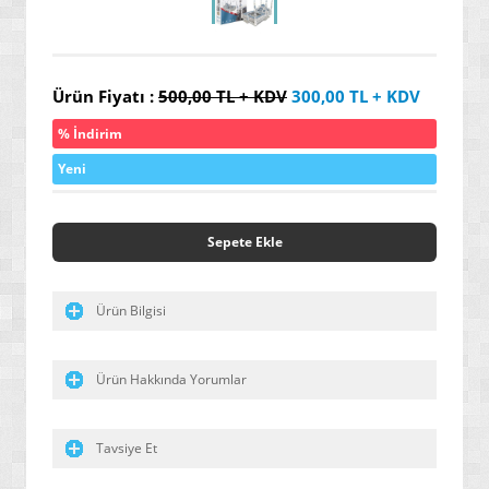
» YALITIM / İZOLASYON ÜRÜNLERİ
» SERAMİK / KARO / FAYANS ÜRÜNLERİ
Ürün Fiyatı :
500,00
TL + KDV
300,00
TL + KDV
» ENDÜSRTİYEL VE HER TÜRLÜ YAPIŞTIRICI ÜRÜNLER
% İndirim
» GENEL AMAÇLI / ENDÜSTRİYEL TEMİZLEYİCİLER
Yeni
» ÖZEL AMAÇLI / İLERİ TEKNOLOJİ / NANO BOYALAR
» ARAÇ / OTO ÜRÜNLERİ
Sepete Ekle
» YENİ NESİL ELEKTRİK SÜPÜRGELERİ
» SU ARITMA / ÜRETİM / TASARRUF ÜRÜNLERİ
Ürün Bilgisi
» GAZ ALARM SİSTEMLERİ
» HAŞERE YOK EDİCİ / KOVUCULAR
Ürün Hakkında Yorumlar
» YENİ NESİL DİKİŞ MAKİNELERİ
Tavsiye Et
» MASAJ YATAKLARI