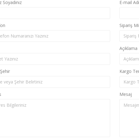
z Soyadınız
E-mail Ad
fon
Sipariş Mi
Açıklama
Şehir
Kargo Ter
s
Mesaj