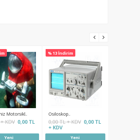
rim
% 13 İndirim
% 0 İndirim
iz Motorsikl..
Osiloskop..
Mini Ekskvatö
 + KDV
0,00 TL
0,00 TL + KDV
0,00 TL
0,00 TL + 
+ KDV
+ KDV
Yeni
Yeni
Y