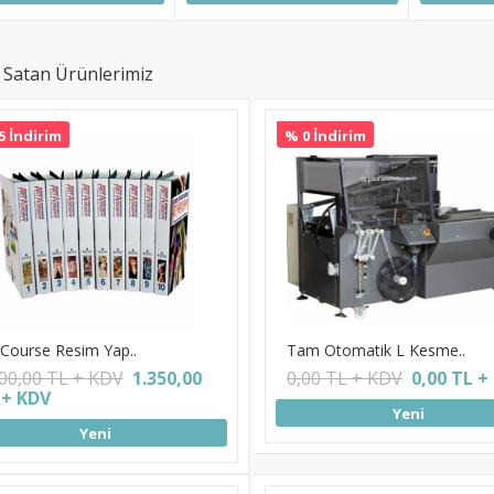
 Satan Ürünlerimiz
5 İndirim
% 0 İndirim
 Course Resim Yap..
Tam Otomatik L Kesme..
800,00 TL + KDV
1.350,00
0,00 TL + KDV
0,00 TL +
 + KDV
Yeni
Yeni