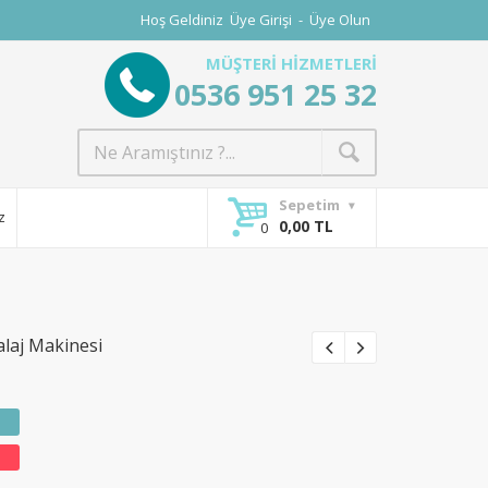
Hoş Geldiniz
Üye Girişi
-
Üye Olun
MÜŞTERİ HİZMETLERİ
0536 951 25 32
Sepetim
z
0,00 TL
laj Makinesi
% 4
% 10
İndirim
İndirim