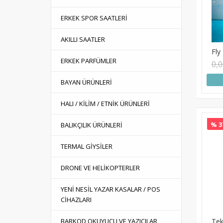
ERKEK SPOR SAATLERİ
AKILLI SAATLER
Fly
ERKEK PARFÜMLER
0,
BAYAN ÜRÜNLERİ
HALI / KİLİM / ETNİK ÜRÜNLERİ
% 3
BALIKÇILIK ÜRÜNLERİ
TERMAL GİYSİLER
DRONE VE HELİKOPTERLER
YENİ NESİL YAZAR KASALAR / POS
CİHAZLARI
Teks
BARKOD OKUYUCU VE YAZICILAR