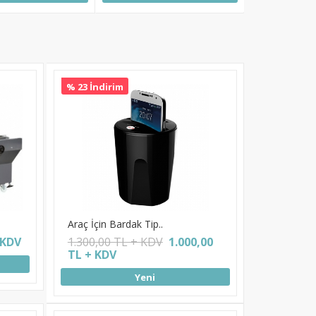
% 23 İndirim
Araç İçin Bardak Tip..
 KDV
1.300,00 TL + KDV
1.000,00
TL + KDV
Yeni