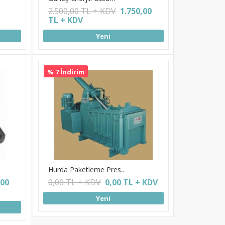
2.500,00 TL + KDV
1.750,00
TL + KDV
Yeni
% 7 İndirim
Hurda Paketleme Pres..
,00
0,00 TL + KDV
0,00 TL + KDV
Yeni