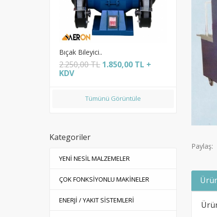
Bıçak Bileyici..
Duvar Se
00 TL +
2.250,00 TL
1.850,00 TL +
0,00 TL
KDV
Tümünü Görüntüle
Kategoriler
Paylaş:
YENİ NESİL MALZEMELER
Ürün
ÇOK FONKSİYONLU MAKİNELER
ENERJİ / YAKIT SİSTEMLERİ
Ürün