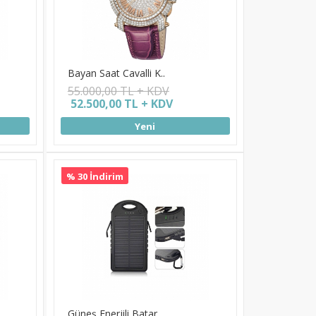
Bayan Saat Cavalli K..
55.000,00 TL + KDV
52.500,00 TL + KDV
Yeni
% 30 İndirim
Güneş Enerjili Batar..