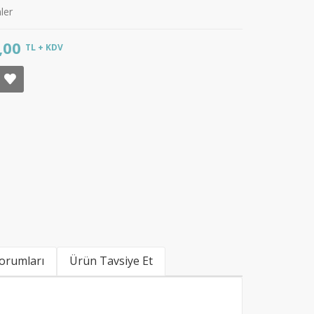
ler
,00
TL + KDV
Sebze Doğrama Makinesi..
Şeker Ölçüm Cihazı/Telefo
0,00 TL
0,00 TL + KDV
2.500,00 TL
2.250,00 T
KDV
orumları
Ürün Tavsiye Et