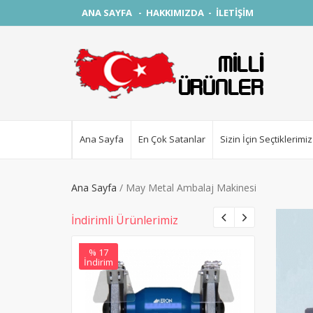
ANA SAYFA
-
HAKKIMIZDA
-
İLETİŞİM
Ana Sayfa
En Çok Satanlar
Sizin İçin Seçtiklerimiz
Ana Sayfa
May Metal Ambalaj Makinesi
İndirimli Ürünlerimiz
% 17
% 0
İndirim
İndirim