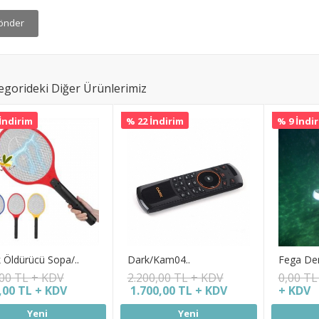
önder
egorideki Diğer Ürünlerimiz
İndirim
% 22 İndirim
% 9 İndi
 Öldürücü Sopa/..
Dark/Kam04..
Fega Den
00 TL + KDV
2.200,00 TL + KDV
0,00 TL
,00 TL + KDV
1.700,00 TL + KDV
+ KDV
Yeni
Yeni