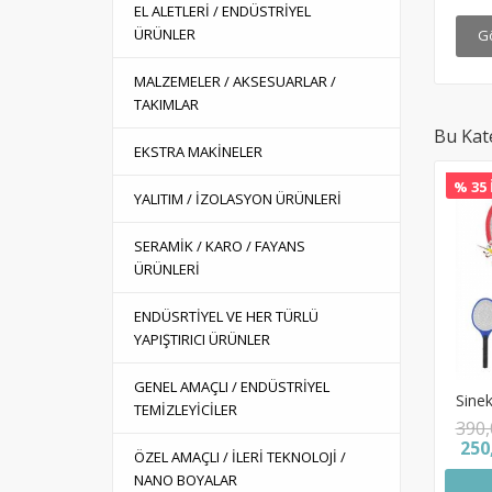
EL ALETLERİ / ENDÜSTRİYEL
ÜRÜNLER
G
MALZEMELER / AKSESUARLAR /
TAKIMLAR
Bu Kat
EKSTRA MAKİNELER
% 35 
YALITIM / İZOLASYON ÜRÜNLERİ
SERAMİK / KARO / FAYANS
ÜRÜNLERİ
ENDÜSRTİYEL VE HER TÜRLÜ
YAPIŞTIRICI ÜRÜNLER
GENEL AMAÇLI / ENDÜSTRİYEL
Sinek
TEMİZLEYİCİLER
390,
250
ÖZEL AMAÇLI / İLERİ TEKNOLOJİ /
NANO BOYALAR