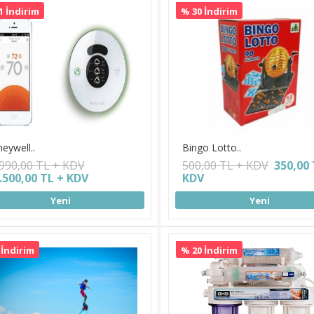
1 İndirim
% 30 İndirim
eywell..
Bingo Lotto..
.990,00 TL + KDV
500,00 TL + KDV
350,00 
.500,00 TL + KDV
KDV
Yeni
Yeni
 İndirim
% 20 İndirim