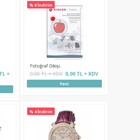
% 0 İndirim
Fotoğraf Dikişi..
TL +
0,00 TL + KDV
0,00 TL + KDV
Yeni
% 4 İndirim