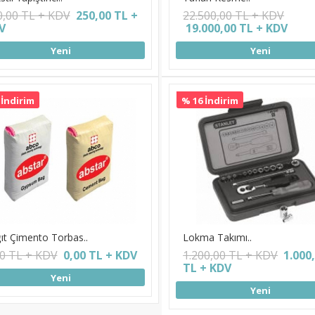
0,00 TL + KDV
250,00 TL +
22.500,00 TL + KDV
V
19.000,00 TL + KDV
Yeni
Yeni
 İndirim
% 16 İndirim
ıt Çimento Torbas..
Lokma Takımı..
00 TL + KDV
0,00 TL + KDV
1.200,00 TL + KDV
1.000
TL + KDV
Yeni
Yeni