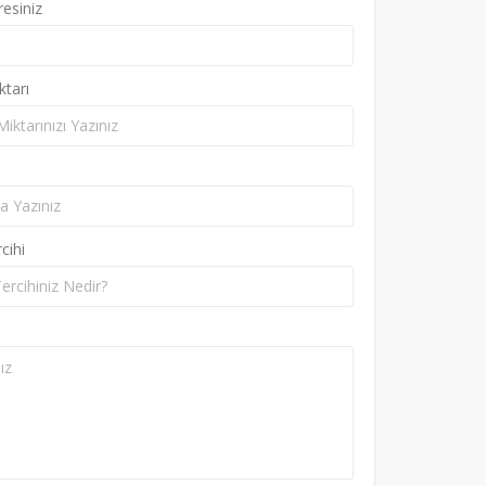
resiniz
ktarı
cihi