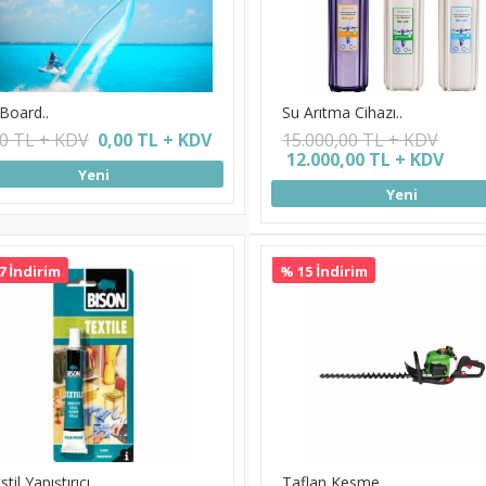
 Board..
Su Arıtma Cihazı..
00 TL + KDV
0,00 TL + KDV
15.000,00 TL + KDV
12.000,00 TL + KDV
Yeni
Yeni
7 İndirim
% 15 İndirim
til Yapıştırıcı..
Taflan Kesme..