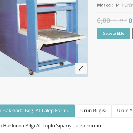
Marka
:
Milli Ürün
0,00
0
TL + KDV
ramiği 30*60cm Düz..
3 Kişilik Çadır..
Sepete Ekle
0,00 TL + KDV
3.000,00 TL
2.500,00 TL +
KDV
 Hakkında Bilgi Al Talep Formu
Ürün Bilgisi
Ürün Y
 Hakkında Bilgi Al Toplu Sipariş Talep Formu