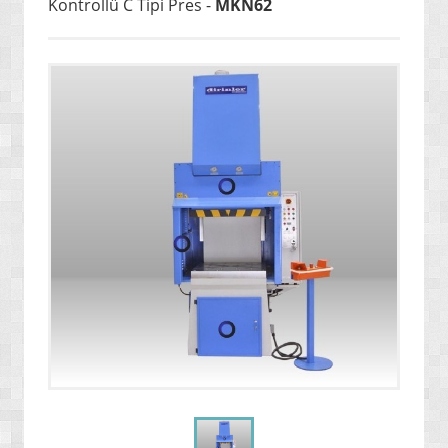
Kontrollü C Tipi Pres -
MKN62
» ENERJİ / YAKIT SİSTEMLERİ
» YAZILIMLAR
» PC OYUNLARI
» VCD FİLMLERİ
» SAĞLIK / TIP / BİTKİSEL ÜRÜNLER
» GIDA / YİYECEK / İÇECEK ÜRÜNLERİ
» TARIM MAKİNELERİ / ÜRÜNLERİ
» SEBZE TOHUMLARI
» DEFİNE ARAMA SİSTEMLERİ / DEDEKTÖRLER
» PAKETLEME SİSTEMLERİ / ÜRÜNLERİ
» EL ALETLERİ / ENDÜSTRİYEL ÜRÜNLER
» MALZEMELER / AKSESUARLAR / TAKIMLAR
» EKSTRA MAKİNELER