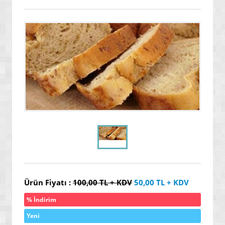
» ENERJİ / YAKIT SİSTEMLERİ
» YAZILIMLAR
» PC OYUNLARI
» VCD FİLMLERİ
» SAĞLIK / TIP / BİTKİSEL ÜRÜNLER
» GIDA / YİYECEK / İÇECEK ÜRÜNLERİ
» TARIM MAKİNELERİ / ÜRÜNLERİ
» SEBZE TOHUMLARI
» DEFİNE ARAMA SİSTEMLERİ / DEDEKTÖRLER
» PAKETLEME SİSTEMLERİ / ÜRÜNLERİ
Ürün Fiyatı :
100,00
TL + KDV
50,00
TL + KDV
» EL ALETLERİ / ENDÜSTRİYEL ÜRÜNLER
% İndirim
» MALZEMELER / AKSESUARLAR / TAKIMLAR
Yeni
» EKSTRA MAKİNELER