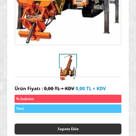
» YALITIM / İZOLASYON ÜRÜNLERİ
» SERAMİK / KARO / FAYANS ÜRÜNLERİ
» ENDÜSRTİYEL VE HER TÜRLÜ YAPIŞTIRICI ÜRÜNLER
» GENEL AMAÇLI / ENDÜSTRİYEL TEMİZLEYİCİLER
» ÖZEL AMAÇLI / İLERİ TEKNOLOJİ / NANO BOYALAR
» ARAÇ / OTO ÜRÜNLERİ
» YENİ NESİL ELEKTRİK SÜPÜRGELERİ
» SU ARITMA / ÜRETİM / TASARRUF ÜRÜNLERİ
Ürün Fiyatı :
0,00
TL + KDV
0,00
TL + KDV
» GAZ ALARM SİSTEMLERİ
% İndirim
» HAŞERE YOK EDİCİ / KOVUCULAR
Yeni
» YENİ NESİL DİKİŞ MAKİNELERİ
» MASAJ YATAKLARI
Sepete Ekle