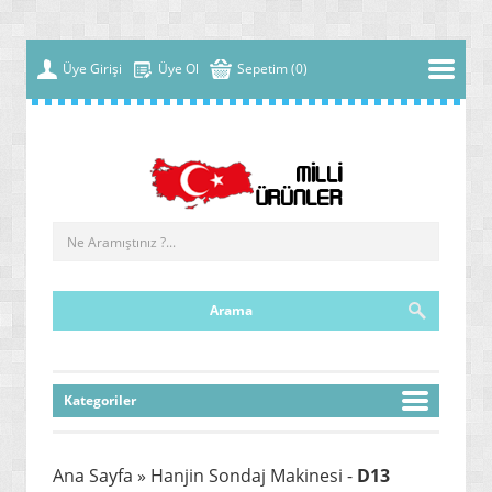
Üye Girişi
Üye Ol
Sepetim (0)
Kategoriler
» YENİ NESİL MALZEMELER
Ana Sayfa
» Hanjin Sondaj Makinesi -
D13
» ÇOK FONKSİYONLU MAKİNELER