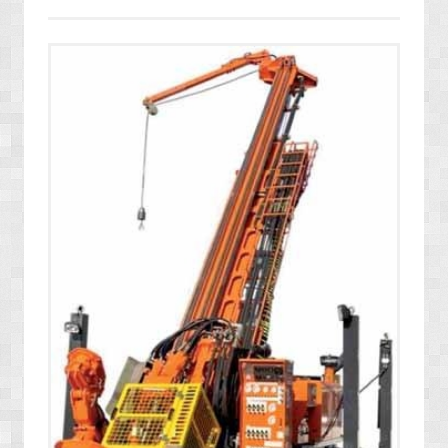
» ENERJİ / YAKIT SİSTEMLERİ
» YAZILIMLAR
» PC OYUNLARI
» VCD FİLMLERİ
» SAĞLIK / TIP / BİTKİSEL ÜRÜNLER
» GIDA / YİYECEK / İÇECEK ÜRÜNLERİ
» TARIM MAKİNELERİ / ÜRÜNLERİ
» SEBZE TOHUMLARI
» DEFİNE ARAMA SİSTEMLERİ / DEDEKTÖRLER
» PAKETLEME SİSTEMLERİ / ÜRÜNLERİ
» EL ALETLERİ / ENDÜSTRİYEL ÜRÜNLER
» MALZEMELER / AKSESUARLAR / TAKIMLAR
» EKSTRA MAKİNELER