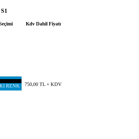
 S1
Seçimi
Kdv Dahil Fiyatı
750,00 TL + KDV
KI RENK