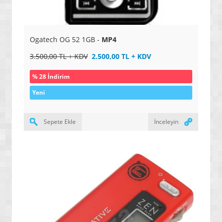
» OYUN KONSOLLARI / SİSTEMLERİ
Ogatech OG 52 1GB -
MP4
3.500,00 TL + KDV
2.500,00 TL + KDV
% 28 İndirim
Yeni
Sepete Ekle
İnceleyin