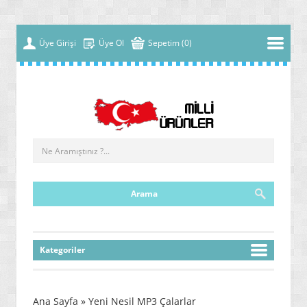
Üye Girişi
Üye Ol
Sepetim (0)
Kategoriler
» YENİ NESİL MALZEMELER
» ÇOK FONKSİYONLU MAKİNELER
Ana Sayfa
» Yeni Nesil MP3 Çalarlar