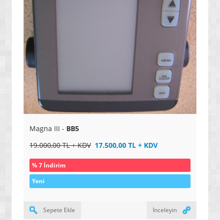
» YENİ NESİL PROJEKSİYONLAR
» OKUYAN KALEMLER
» YAZICILAR
» 3D YAZICILAR
» SES KAYIT CİHAZLARI
» MP3 ÇALARLAR
» AKILLI TELEFONLAR / ANDROID
Magna III -
BB5
» TABLETLER / KİTAP OKUYUCULAR
19.000,00 TL + KDV
17.500,00 TL + KDV
» KAMERALAR / FOTOĞRAF MAKİNELERİ
% 7 İndirim
» SARJ ETME SİSTEMLERİ
Yeni
» UYDU TAKİP CİHAZLARI VE KONTROL SİSTEMLERİ
» UYDU ALICI / AKILLI KUMANDALAR
Sepete Ekle
İnceleyin