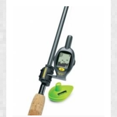
» ENERJİ / YAKIT SİSTEMLERİ
» YAZILIMLAR
» PC OYUNLARI
» VCD FİLMLERİ
» SAĞLIK / TIP / BİTKİSEL ÜRÜNLER
» GIDA / YİYECEK / İÇECEK ÜRÜNLERİ
» TARIM MAKİNELERİ / ÜRÜNLERİ
» SEBZE TOHUMLARI
» DEFİNE ARAMA SİSTEMLERİ / DEDEKTÖRLER
» PAKETLEME SİSTEMLERİ / ÜRÜNLERİ
» EL ALETLERİ / ENDÜSTRİYEL ÜRÜNLER
» MALZEMELER / AKSESUARLAR / TAKIMLAR
» EKSTRA MAKİNELER