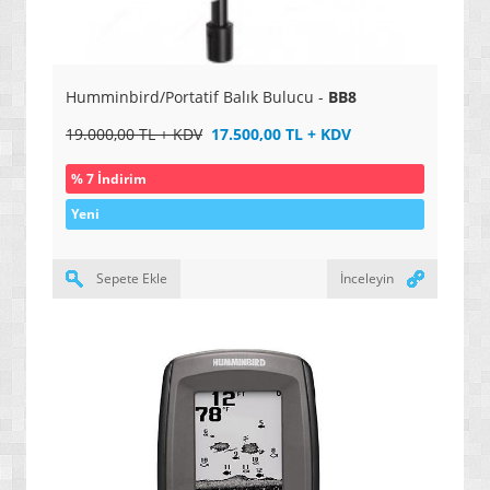
» KİŞİSEL MASAJ ÜRÜNLERİ
» EĞİTİM VE ÖĞRETİM SETLERİ
» OYUN PAKETLERİ / SETLER
Humminbird/Portatif Balık Bulucu -
BB8
» SPOR / DAĞCILIK / KAMP MALZEMELERİ
19.000,00 TL + KDV
17.500,00 TL + KDV
» HALI YIKAMA MAKİNELERİ / ÜRÜNLERİ
% 7 İndirim
» EV ÜRÜNLERİ
Yeni
» ÜTÜLEME SİSTEMLERİ
» YENİ NESİL AKILLI ÇAMAŞIR MAKİNELERİ
Sepete Ekle
İnceleyin
» NO FROST BUZDOLAPLARI / DONDURUCULAR
» YENİ NESİL ARAÇLAR / MOTORLAR
» ERKEK KLASİK SAATLERİ
» ERKEK SPOR SAATLERİ
» AKILLI SAATLER