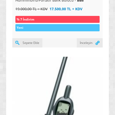
Humminbird/Portatif Balık Bulucu -
BB8
19.000,00 TL + KDV
17.500,00 TL + KDV
% 7 İndirim
Yeni
Sepete Ekle
İnceleyin