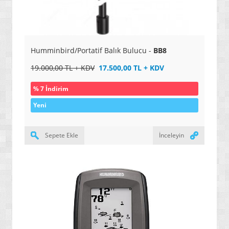
Humminbird/Portatif Balık Bulucu -
BB8
19.000,00 TL + KDV
17.500,00 TL + KDV
% 7 İndirim
Yeni
Sepete Ekle
İnceleyin