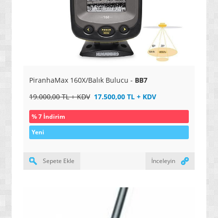
PiranhaMax 160X/Balık Bulucu -
BB7
19.000,00 TL + KDV
17.500,00 TL + KDV
% 7 İndirim
Yeni
Sepete Ekle
İnceleyin