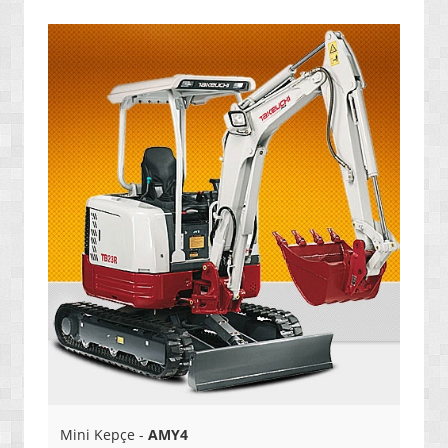
» ENERJİ / YAKIT SİSTEMLERİ
» YAZILIMLAR
» PC OYUNLARI
» VCD FİLMLERİ
» SAĞLIK / TIP / BİTKİSEL ÜRÜNLER
» GIDA / YİYECEK / İÇECEK ÜRÜNLERİ
» TARIM MAKİNELERİ / ÜRÜNLERİ
» SEBZE TOHUMLARI
» DEFİNE ARAMA SİSTEMLERİ / DEDEKTÖRLER
» PAKETLEME SİSTEMLERİ / ÜRÜNLERİ
» EL ALETLERİ / ENDÜSTRİYEL ÜRÜNLER
» MALZEMELER / AKSESUARLAR / TAKIMLAR
Mini Kepçe -
AMY4
» EKSTRA MAKİNELER