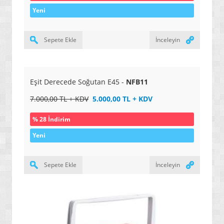
» ERKEK PARFÜMLER
Yeni
» BAYAN ÜRÜNLERİ
» HALI / KİLİM / ETNİK ÜRÜNLERİ
Sepete Ekle
İnceleyin
» BALIKÇILIK ÜRÜNLERİ
» TERMAL GİYSİLER
Eşit Derecede Soğutan E45 -
NFB11
» DRONE VE HELİKOPTERLER
7.000,00 TL + KDV
5.000,00 TL + KDV
» YENİ NESİL YAZAR KASALAR / POS CİHAZLARI
% 28 İndirim
» BARKOD OKUYUCU VE YAZICILAR
Yeni
» ALARM VE GÜVENLİK SİSTEMLERİ
» ELEKTRONİK SÖZLÜKLER / BİLİMSEL HESAP
Sepete Ekle
İnceleyin
MAKİNELERİ
» TARAMA VE ÖLÇÜM CİHAZLARI
» BALIK BULUCU CİHAZLAR / NAVİGASYONLAR
» YENİ NESİL BİLGİSAYARLAR