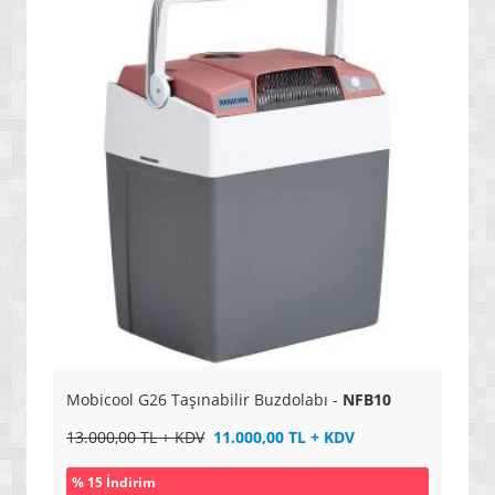
» KİŞİSEL MASAJ ÜRÜNLERİ
» EĞİTİM VE ÖĞRETİM SETLERİ
» OYUN PAKETLERİ / SETLER
» SPOR / DAĞCILIK / KAMP MALZEMELERİ
» HALI YIKAMA MAKİNELERİ / ÜRÜNLERİ
» EV ÜRÜNLERİ
» ÜTÜLEME SİSTEMLERİ
» YENİ NESİL AKILLI ÇAMAŞIR MAKİNELERİ
» NO FROST BUZDOLAPLARI / DONDURUCULAR
» YENİ NESİL ARAÇLAR / MOTORLAR
» ERKEK KLASİK SAATLERİ
Mobicool G26 Taşınabilir Buzdolabı -
NFB10
» ERKEK SPOR SAATLERİ
13.000,00 TL + KDV
11.000,00 TL + KDV
» AKILLI SAATLER
% 15 İndirim