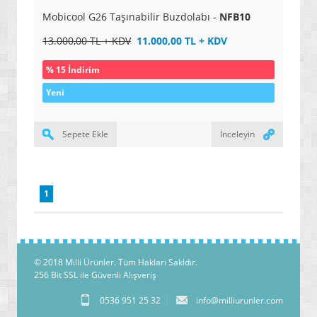
Mobicool G26 Taşınabilir Buzdolabı -
NFB10
13.000,00 TL + KDV
11.000,00 TL + KDV
% 15 İndirim
Yeni
Sepete Ekle
İnceleyin
1
© 2018
Milli Ürünler
. Tüm Hakları Sakldır.
256 Bit SSL ile Güvenli Alışveriş
0536 951 25 32
info@milliurunler.com