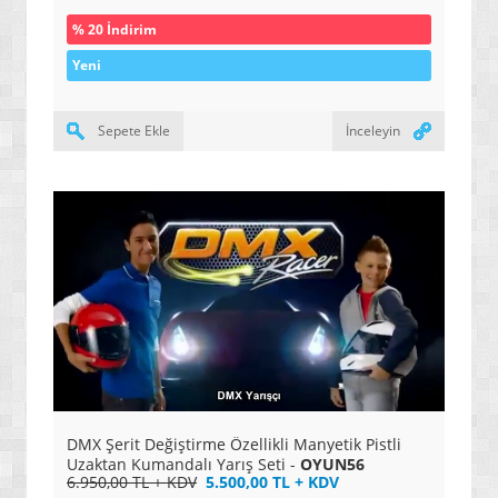
% 20 İndirim
Yeni
Sepete Ekle
İnceleyin
DMX Şerit Değiştirme Özellikli Manyetik Pistli
Uzaktan Kumandalı Yarış Seti -
OYUN56
6.950,00 TL + KDV
5.500,00 TL + KDV