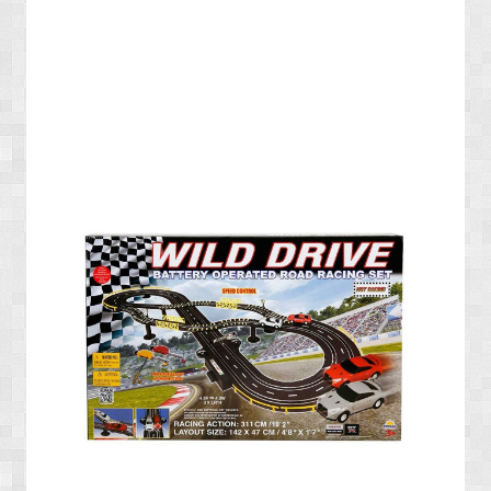
» ENERJİ / YAKIT SİSTEMLERİ
» YAZILIMLAR
» PC OYUNLARI
» VCD FİLMLERİ
» SAĞLIK / TIP / BİTKİSEL ÜRÜNLER
» GIDA / YİYECEK / İÇECEK ÜRÜNLERİ
» TARIM MAKİNELERİ / ÜRÜNLERİ
» SEBZE TOHUMLARI
» DEFİNE ARAMA SİSTEMLERİ / DEDEKTÖRLER
» PAKETLEME SİSTEMLERİ / ÜRÜNLERİ
» EL ALETLERİ / ENDÜSTRİYEL ÜRÜNLER
» MALZEMELER / AKSESUARLAR / TAKIMLAR
» EKSTRA MAKİNELER