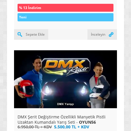
» OYUN KONSOLLARI / SİSTEMLERİ
% 13 İndirim
Yeni
Sepete Ekle
İnceleyin
DMX Şerit Değiştirme Özellikli Manyetik Pistli
Uzaktan Kumandalı Yarış Seti -
OYUN56
6.950,00 TL + KDV
5.500,00 TL + KDV