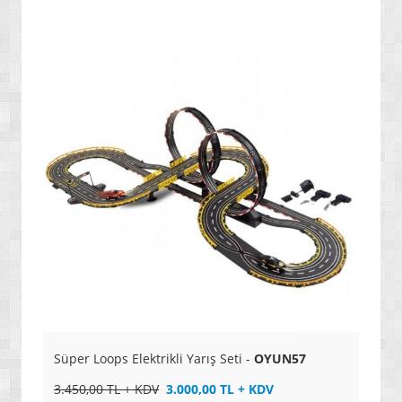
» YENİ NESİL PROJEKSİYONLAR
» OKUYAN KALEMLER
» YAZICILAR
» 3D YAZICILAR
» SES KAYIT CİHAZLARI
» MP3 ÇALARLAR
» AKILLI TELEFONLAR / ANDROID
» TABLETLER / KİTAP OKUYUCULAR
» KAMERALAR / FOTOĞRAF MAKİNELERİ
» SARJ ETME SİSTEMLERİ
» UYDU TAKİP CİHAZLARI VE KONTROL SİSTEMLERİ
Süper Loops Elektrikli Yarış Seti -
OYUN57
» UYDU ALICI / AKILLI KUMANDALAR
3.450,00 TL + KDV
3.000,00 TL + KDV