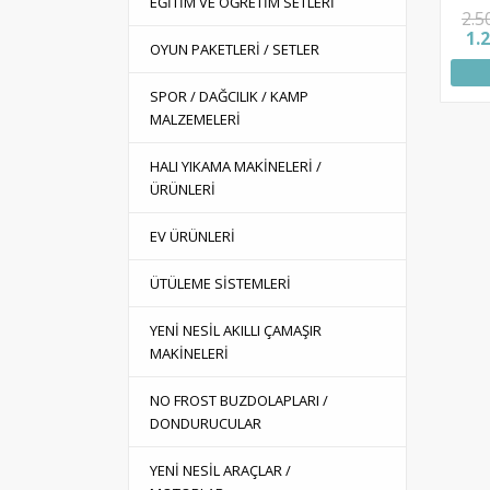
EĞİTİM VE ÖĞRETİM SETLERİ
2.5
1.
OYUN PAKETLERİ / SETLER
SPOR / DAĞCILIK / KAMP
MALZEMELERİ
HALI YIKAMA MAKİNELERİ /
ÜRÜNLERİ
EV ÜRÜNLERİ
ÜTÜLEME SİSTEMLERİ
YENİ NESİL AKILLI ÇAMAŞIR
MAKİNELERİ
NO FROST BUZDOLAPLARI /
DONDURUCULAR
YENİ NESİL ARAÇLAR /