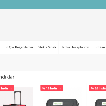
En Çok Beğenilenler
Stokla Sınırlı
Banka Hesaplarımız
Biz Kimi
ndıklar
 İndirim
% 18 İndirim
% 20 İndi