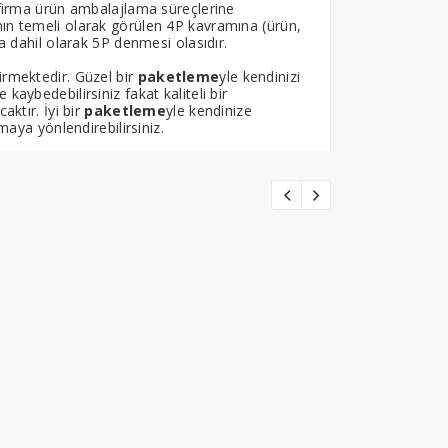
firma ürün ambalajlama süreçlerine
ın temeli olarak görülen 4P kavramına (ürün,
 dahil olarak 5P denmesi olasıdır.
irmektedir. Güzel bir
paketleme
yle kendinizi
e kaybedebilirsiniz fakat kaliteli bir
ktır. İyi bir
paketleme
yle kendinize
maya yönlendirebilirsiniz.