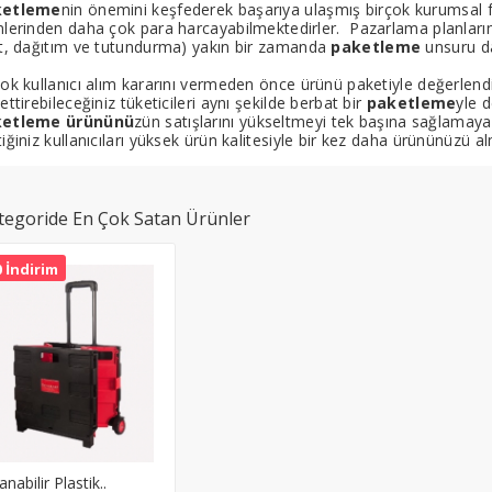
ketleme
nin önemini keşfederek başarıya ulaşmış birçok kurumsal 
nlerinden daha çok para harcayabilmektedirler. Pazarlama planların
at, dağıtım ve tutundurma) yakın bir zamanda
paketleme
unsuru da
çok kullanıcı alım kararını vermeden önce ürünü paketiyle değerlend
ettirebileceğiniz tüketicileri aynı şekilde berbat bir
paketleme
yle d
ketleme ürününü
zün satışlarını yükseltmeyi tek başına sağlamayaca
iğiniz kullanıcıları yüksek ürün kalitesiyle bir kez daha ürününüzü al
tegoride En Çok Satan Ürünler
 İndirim
anabilir Plastik..