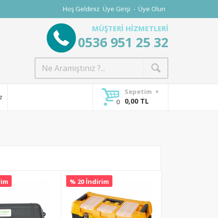
Hoş Geldiniz
Üye Girişi
-
Üye Olun
MÜŞTERİ HİZMETLERİ
0536 951 25 32
Sepetim
z
0,00 TL
rim
% 20 İndirim