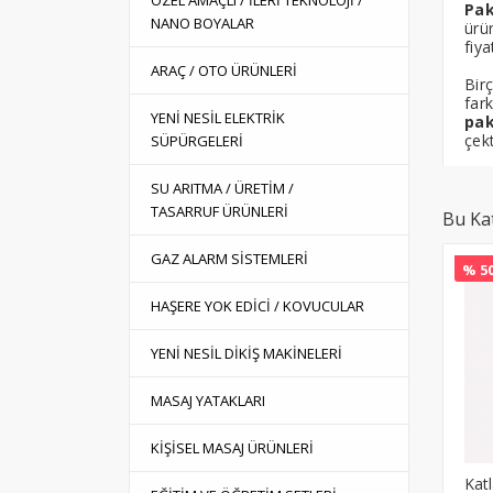
ÖZEL AMAÇLI / İLERİ TEKNOLOJİ /
Pa
NANO BOYALAR
ürü
fiy
ARAÇ / OTO ÜRÜNLERİ
Bir
fark
YENİ NESİL ELEKTRİK
pa
çekt
SÜPÜRGELERİ
SU ARITMA / ÜRETİM /
TASARRUF ÜRÜNLERİ
Bu Ka
GAZ ALARM SİSTEMLERİ
% 50
HAŞERE YOK EDİCİ / KOVUCULAR
YENİ NESİL DİKİŞ MAKİNELERİ
MASAJ YATAKLARI
KİŞİSEL MASAJ ÜRÜNLERİ
Katl