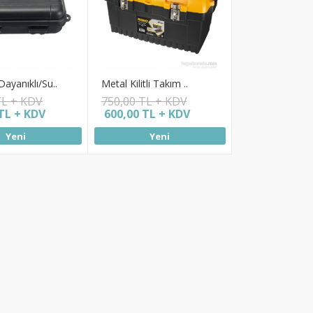
ayanıklı/Su..
Metal Kilitli Takım ..
TL + KDV
750,00 TL + KDV
TL + KDV
600,00 TL + KDV
Yeni
Yeni