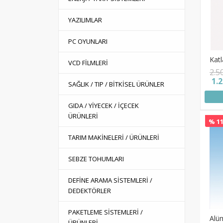
YAZILIMLAR
PC OYUNLARI
Katl
VCD FİLMLERİ
2.5
1.
SAĞLIK / TIP / BİTKİSEL ÜRÜNLER
GIDA / YİYECEK / İÇECEK
ÜRÜNLERİ
% 11
TARIM MAKİNELERİ / ÜRÜNLERİ
SEBZE TOHUMLARI
DEFİNE ARAMA SİSTEMLERİ /
DEDEKTÖRLER
PAKETLEME SİSTEMLERİ /
Alüm
ÜRÜNLERİ