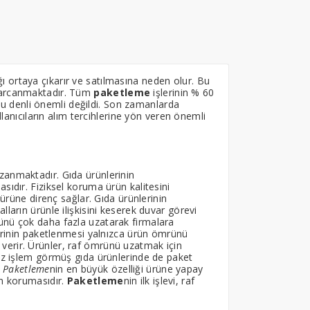
ığı ortaya çıkarır ve satılmasına neden olur. Bu
 harcanmaktadır. Tüm
paketleme
işlerinin % 60
u denli önemli değildi. Son zamanlarda
llanıcıların alım tercihlerine yön veren önemli
zanmaktadır. Gıda ürünlerinin
sıdır. Fiziksel koruma ürün kalitesini
 ürüne direnç sağlar. Gıda ürünlerinin
ların ürünle ilişkisini keserek duvar görevi
rünü çok daha fazla uzatarak firmalara
lerinin paketlenmesi yalnızca ürün ömrünü
verir. Ürünler, raf ömrünü uzatmak için
 az işlem görmüş gıda ürünlerinde de paket
.
Paketleme
nin en büyük özelliği ürüne yapay
an korumasıdır.
Paketleme
nin ilk işlevi, raf