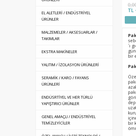
0,0
TL 
EL ALETLERİ / ENDÜSTRİYEL
ÜRÜNLER
MALZEMELER / AKSESUARLAR /
Pa
TAKIMLAR
seb
´ı 
gün
EKSTRA MAKİNELER
bir 
YALITIM / İZOLASYON ÜRÜNLERİ
Pak
Öze
SERAMİK / KARO / FAYANS
pak
ÜRÜNLERİ
azal
pak
ENDÜSRTİYEL VE HER TÜRLÜ
gör
dep
YAPIŞTIRICI ÜRÜNLER
uza
kur
GENEL AMAÇLI / ENDÜSTRİYEL
içi
TEMİZLEYİCİLER
bir
ömr