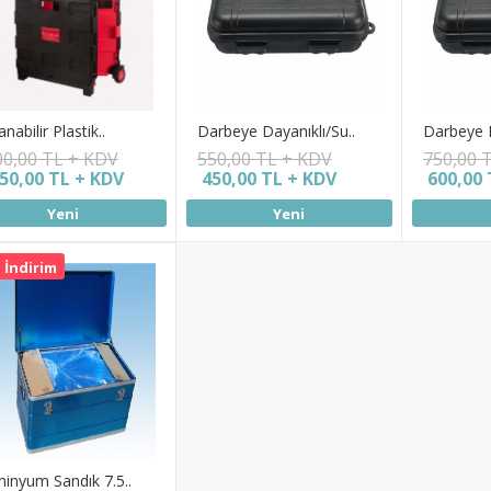
anabilir Plastik..
Darbeye Dayanıklı/Su..
Darbeye D
00,00 TL + KDV
550,00 TL + KDV
750,00 
250,00 TL + KDV
450,00 TL + KDV
600,00 
Yeni
Yeni
 İndirim
inyum Sandık 7.5..