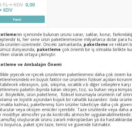
0 TL + KDV
0,00
+ KDV
Yeni
ketleme
nin içerisinde bulunan ürünü sarar, saklar, korur, farkındal
eptendir ki, her sene ürün paketlenmesine milyarlarca dolar para
gıda ürünleri üzerinedir. Önceki zamanlarda,
paketleme
ve reklam b
ümüz dünyasında,
paketleme
çok önemli bir iş olmakla birlikte ku
etken olarak ortaya çıkmıştır.
etleme ve Ambalajın Önemi
llikle yiyecek ve içecek ürünlerinin paketlenmesi daha çok önem ka
etlenmesindeki en büyük faktör ise ürünlerin fiziksel açıdan korunma
tabilecek vibrasyon, şok, sıkışma, sıcaklık v.b diğer sebeplere karşı
etlenmesi paketin dışında kalan oksijen, toz, su buharı veya kimyasal
ür. Böylelikle, ürün
paketleme
, fiziksel korumayla ürünlerin raf öm
olama ve lojistik açısından büyük bir rahatlık kazandırır. Gıda ürün
tmakla kalmaz, paketlenmiş tüm ürünler tüketiciye daha çok güven 
utucular veya oksijen emiciler içerebilir. Taze ürünlerde veya daha
ne modifiye atmosfer ya da kontrollü atmosfer uygulanabilmektedir
 kamuflaj oluşturarak ürünü zararlı mikroplardan ya da hastalıklard
ü boyunca, paket içini taze, temiz ve güvende tutmaktır.