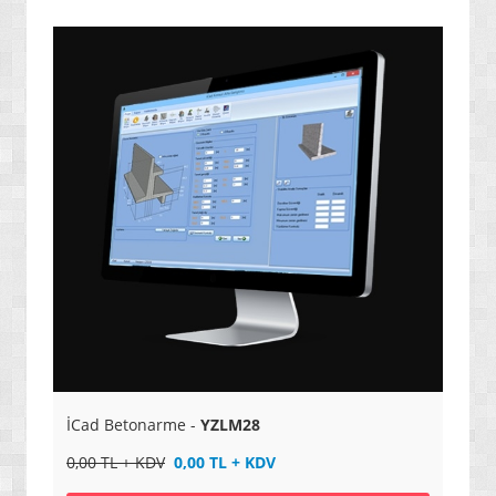
» ENERJİ / YAKIT SİSTEMLERİ
» YAZILIMLAR
» PC OYUNLARI
» VCD FİLMLERİ
» SAĞLIK / TIP / BİTKİSEL ÜRÜNLER
» GIDA / YİYECEK / İÇECEK ÜRÜNLERİ
» TARIM MAKİNELERİ / ÜRÜNLERİ
» SEBZE TOHUMLARI
» DEFİNE ARAMA SİSTEMLERİ / DEDEKTÖRLER
» PAKETLEME SİSTEMLERİ / ÜRÜNLERİ
» EL ALETLERİ / ENDÜSTRİYEL ÜRÜNLER
İCad Betonarme -
YZLM28
» MALZEMELER / AKSESUARLAR / TAKIMLAR
0,00 TL + KDV
0,00 TL + KDV
» EKSTRA MAKİNELER