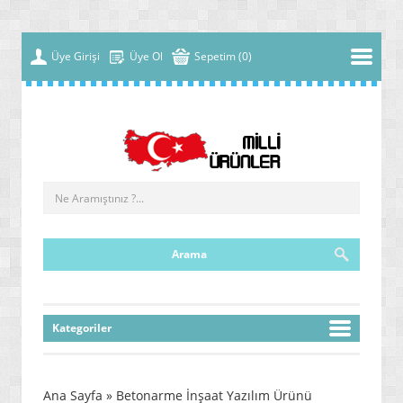
Üye Girişi
Üye Ol
Sepetim (0)
Kategoriler
» YENİ NESİL MALZEMELER
» ÇOK FONKSİYONLU MAKİNELER
Ana Sayfa
» Betonarme İnşaat Yazılım Ürünü