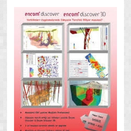
» ENERJİ / YAKIT SİSTEMLERİ
» YAZILIMLAR
» PC OYUNLARI
» VCD FİLMLERİ
» SAĞLIK / TIP / BİTKİSEL ÜRÜNLER
» GIDA / YİYECEK / İÇECEK ÜRÜNLERİ
» TARIM MAKİNELERİ / ÜRÜNLERİ
» SEBZE TOHUMLARI
» DEFİNE ARAMA SİSTEMLERİ / DEDEKTÖRLER
» PAKETLEME SİSTEMLERİ / ÜRÜNLERİ
» EL ALETLERİ / ENDÜSTRİYEL ÜRÜNLER
» MALZEMELER / AKSESUARLAR / TAKIMLAR
» EKSTRA MAKİNELER