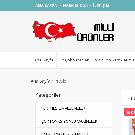
ANA SAYFA
-
HAKKIMIZDA
-
İLETİŞİM
Ana Sayfa
En Çok Satanlar
Sizin İçin Seçtiklerimiz
Ana Sayfa
Presler
Kategoriler
Pr
YENİ NESİL MALZEMELER
% 0 
ÇOK FONKSİYONLU MAKİNELER
ENERJİ / YAKIT SİSTEMLERİ