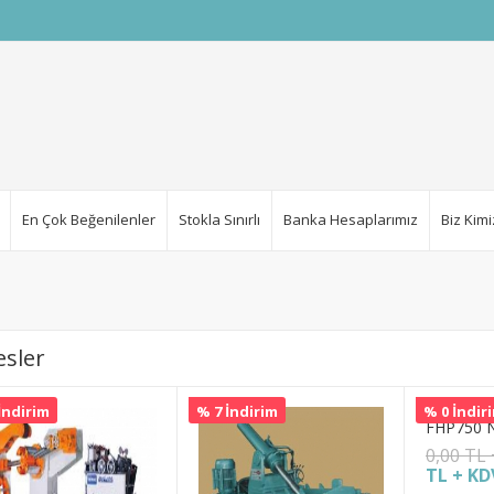
En Çok Beğenilenler
Stokla Sınırlı
Banka Hesaplarımız
Biz Kimi
esler
İndirim
% 7 İndirim
% 0 İndir
FHP750 N
0,00 TL
TL + KD