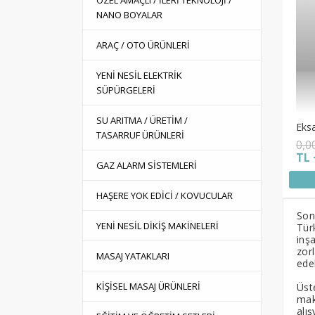
ÖZEL AMAÇLI / İLERİ TEKNOLOJİ /
NANO BOYALAR
ARAÇ / OTO ÜRÜNLERİ
YENİ NESİL ELEKTRİK
SÜPÜRGELERİ
SU ARITMA / ÜRETİM /
Eksa
TASARRUF ÜRÜNLERİ
0,0
TL 
GAZ ALARM SİSTEMLERİ
HAŞERE YOK EDİCİ / KOVUCULAR
Son 
YENİ NESİL DİKİŞ MAKİNELERİ
Tür
inş
zor
MASAJ YATAKLARI
edeb
KİŞİSEL MASAJ ÜRÜNLERİ
Üste
mak
alış