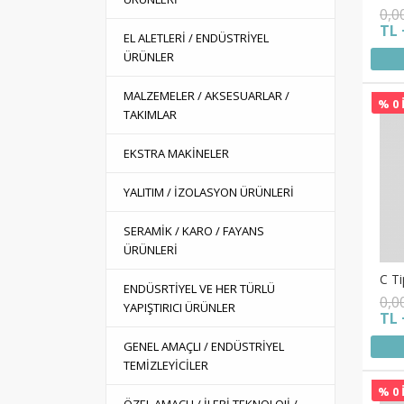
0,0
TL 
EL ALETLERİ / ENDÜSTRİYEL
ÜRÜNLER
MALZEMELER / AKSESUARLAR /
% 0 
TAKIMLAR
EKSTRA MAKİNELER
YALITIM / İZOLASYON ÜRÜNLERİ
SERAMİK / KARO / FAYANS
ÜRÜNLERİ
C Ti
ENDÜSRTİYEL VE HER TÜRLÜ
0,0
YAPIŞTIRICI ÜRÜNLER
TL 
GENEL AMAÇLI / ENDÜSTRİYEL
TEMİZLEYİCİLER
% 0 