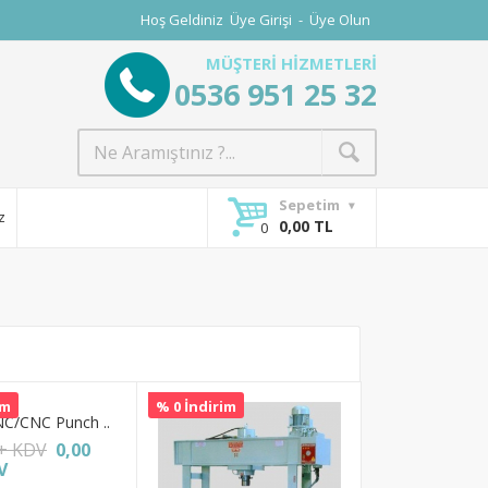
Hoş Geldiniz
Üye Girişi
-
Üye Olun
MÜŞTERİ HİZMETLERİ
0536 951 25 32
Sepetim
z
0,00 TL
im
% 0 İndirim
C/CNC Punch ..
 + KDV
0,00
V