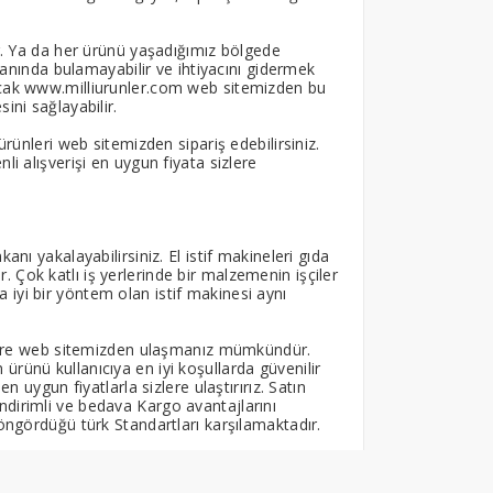
ir. Ya da her ürünü yaşadığımız bölgede
u anında bulamayabilir ve ihtiyacını gidermek
Ancak www.milliurunler.com web sitemizden bu
ini sağlayabilir.
ürünleri web sitemizden sipariş edebilirsiniz.
i alışverişi en uygun fiyata sizlere
nı yakalayabilirsiniz. El istif makineleri gıda
 Çok katlı iş yerlerinde bir malzemenin işçiler
iyi bir yöntem olan istif makinesi aynı
ünlere web sitemizden ulaşmanız mümkündür.
rünü kullanıcıya en iyi koşullarda güvenilir
n uygun fiyatlarla sizlere ulaştırırız. Satın
ndirimli ve bedava Kargo avantajlarını
 öngördüğü türk Standartları karşılamaktadır.