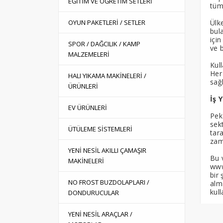
EĞİTİM VE ÖĞRETİM SETLERİ
tüm
OYUN PAKETLERİ / SETLER
Ülk
bula
içi
SPOR / DAĞCILIK / KAMP
ve 
MALZEMELERİ
Kull
Her 
HALI YIKAMA MAKİNELERİ /
sağ
ÜRÜNLERİ
İş 
EV ÜRÜNLERİ
Pek 
sek
ÜTÜLEME SİSTEMLERİ
tar
zam
YENİ NESİL AKILLI ÇAMAŞIR
Bu 
MAKİNELERİ
www
bir 
NO FROST BUZDOLAPLARI /
alm
kul
DONDURUCULAR
YENİ NESİL ARAÇLAR /