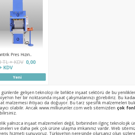
ntrik Pres Hızın..
0 TL + KDV
0,00
+ KDV
Yeni
günlerde gelişen teknoloji ile birlikte inşaat sektörü de bu yenilikl
kiye’nin her bir noktasında inşaat çalışmalarınızı görebiliriz. Bu ka
aat malzemesi ihtiyacı da doğuyor. Bu tarz spesifik malzemeleri bul
layıcı olabilir. Ancak www.milliurunler.com web sitemizden
çok fon
ilirsiniz.
lik yalnızca inşaat malzemeleri değil, birbirinden ilginç teknolojik 
ineleri ve daha pek çok ürüne ulaşma imkanınız vardır. Web sitemizd
veriş hizmeti sunuyoruz. Türkiye’nin neresinde olursanız olun sizlere 