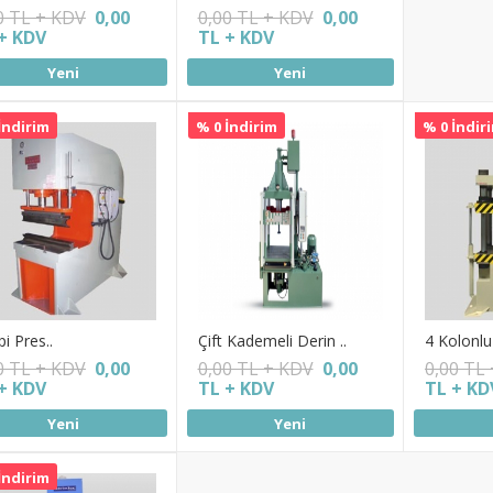
0 TL + KDV
0,00
0,00 TL + KDV
0,00
+ KDV
TL + KDV
Yeni
Yeni
İndirim
% 0 İndirim
% 0 İndir
pi Pres..
Çift Kademeli Derin ..
4 Kolonlu
0 TL + KDV
0,00
0,00 TL + KDV
0,00
0,00 TL
+ KDV
TL + KDV
TL + KD
Yeni
Yeni
İndirim