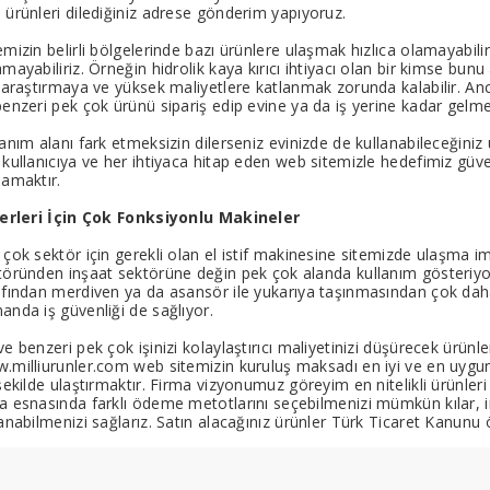
 ürünleri dilediğiniz adrese gönderim yapıyoruz.
emizin belirli bölgelerinde bazı ürünlere ulaşmak hızlıca olamayabil
mayabiliriz. Örneğin hidrolik kaya kırıcı ihtiyacı olan bir kimse bun
n araştırmaya ve yüksek maliyetlere katlanmak zorunda kalabilir. 
benzeri pek çok ürünü sipariş edip evine ya da iş yerine kadar gelmes
anım alanı fark etmeksizin dilerseniz evinizde de kullanabileceğiniz 
kullanıcıya ve her ihtiyaca hitap eden web sitemizle hedefimiz güvenl
lamaktır.
Yerleri İçin Çok Fonksiyonlu Makineler
çok sektör için gerekli olan el istif makinesine sitemizde ulaşma imka
töründen inşaat sektörüne değin pek çok alanda kullanım gösteriyor.
afından merdiven ya da asansör ile yukarıya taşınmasından çok daha 
anda iş güvenliği de sağlıyor.
ve benzeri pek çok işinizi kolaylaştırıcı maliyetinizi düşürecek ür
.milliurunler.com web sitemizin kuruluş maksadı en iyi ve en uygun ü
şekilde ulaştırmaktır. Firma vizyonumuz göreyim en nitelikli ürünleri e
a esnasında farklı ödeme metotlarını seçebilmenizi mümkün kılar, i
lanabilmenizi sağlarız. Satın alacağınız ürünler Türk Ticaret Kanunu