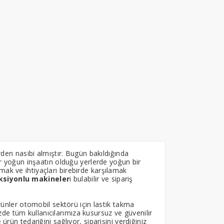
erden nasibi almıştır. Bugün bakıldığında
dar yoğun inşaatın olduğu yerlerde yoğun bir
mak ve ihtiyaçları birebirde karşılamak
ksiyonlu makineler
i bulabilir ve sipariş
ürünler otomobil sektörü için lastik takma
e tüm kullanıcılarımıza kusursuz ve güvenilir
ürün tedariğini sağlıyor, siparişini verdiğiniz