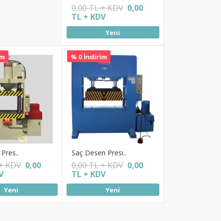
0,00 TL + KDV
0,00
TL + KDV
Yeni
im
% 0 İndirim
 Pres..
Saç Desen Presi..
 + KDV
0,00
0,00 TL + KDV
0,00
V
TL + KDV
Yeni
Yeni