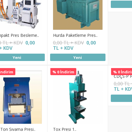
pakt Pres Besleme..
Hurda Paketleme Pres..
0 TL + KDV
0,00
0,00 TL + KDV
0,00
+ KDV
TL + KDV
Yeni
Yeni
İndirim
% 0 İndirim
% 0 İndir
CDÇS-P P
0,00 TL
TL + KD
Ton Sıvama Presi..
Tox Presi 1..