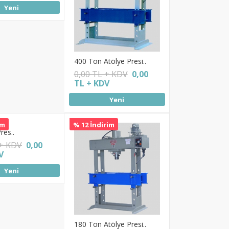
Yeni
400 Ton Atölye Presi..
0,00 TL + KDV
0,00
TL + KDV
Yeni
im
% 12 İndirim
res..
 + KDV
0,00
V
Yeni
180 Ton Atölye Presi..