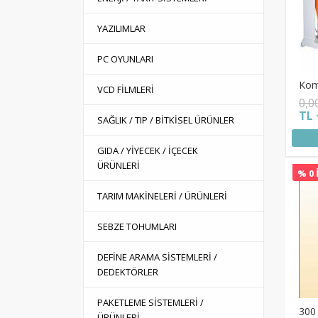
YAZILIMLAR
PC OYUNLARI
Kom
VCD FİLMLERİ
0,0
TL 
SAĞLIK / TIP / BİTKİSEL ÜRÜNLER
GIDA / YİYECEK / İÇECEK
ÜRÜNLERİ
% 0 
TARIM MAKİNELERİ / ÜRÜNLERİ
SEBZE TOHUMLARI
DEFİNE ARAMA SİSTEMLERİ /
DEDEKTÖRLER
PAKETLEME SİSTEMLERİ /
300 
ÜRÜNLERİ