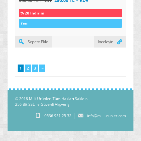
350,00 TL + KDV
250,00 TL + KDV
% 28 İndirim
Yeni
Sepete Ekle
İnceleyin
1
2
3
»
© 2018
Milli Ürünler
. Tüm Hakları Sakldır.
256 Bit SSL ile Güvenli Alışveriş
0536 951 25 32
info@milliurunler.com