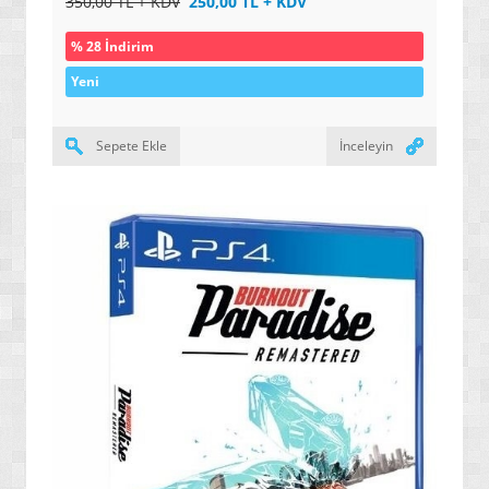
350,00 TL + KDV
250,00 TL + KDV
» YALITIM / İZOLASYON ÜRÜNLERİ
% 28 İndirim
» SERAMİK / KARO / FAYANS ÜRÜNLERİ
Yeni
» ENDÜSRTİYEL VE HER TÜRLÜ YAPIŞTIRICI ÜRÜNLER
» GENEL AMAÇLI / ENDÜSTRİYEL TEMİZLEYİCİLER
Sepete Ekle
İnceleyin
» ÖZEL AMAÇLI / İLERİ TEKNOLOJİ / NANO BOYALAR
» ARAÇ / OTO ÜRÜNLERİ
» YENİ NESİL ELEKTRİK SÜPÜRGELERİ
» SU ARITMA / ÜRETİM / TASARRUF ÜRÜNLERİ
» GAZ ALARM SİSTEMLERİ
» HAŞERE YOK EDİCİ / KOVUCULAR
» YENİ NESİL DİKİŞ MAKİNELERİ
» MASAJ YATAKLARI