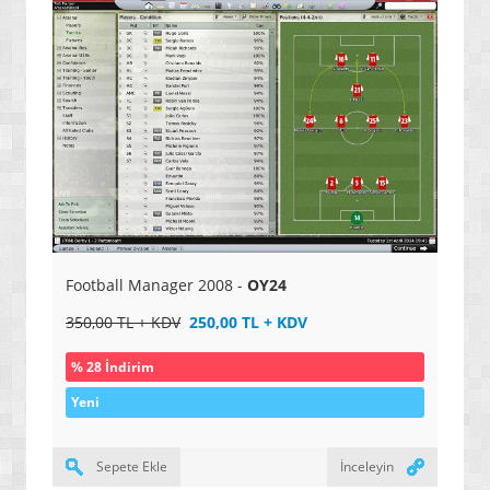
» YENİ NESİL PROJEKSİYONLAR
» OKUYAN KALEMLER
» YAZICILAR
» 3D YAZICILAR
» SES KAYIT CİHAZLARI
» MP3 ÇALARLAR
» AKILLI TELEFONLAR / ANDROID
Football Manager 2008 -
OY24
» TABLETLER / KİTAP OKUYUCULAR
350,00 TL + KDV
250,00 TL + KDV
» KAMERALAR / FOTOĞRAF MAKİNELERİ
% 28 İndirim
» SARJ ETME SİSTEMLERİ
Yeni
» UYDU TAKİP CİHAZLARI VE KONTROL SİSTEMLERİ
» UYDU ALICI / AKILLI KUMANDALAR
Sepete Ekle
İnceleyin