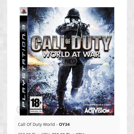
» ENERJİ / YAKIT SİSTEMLERİ
» YAZILIMLAR
» PC OYUNLARI
» VCD FİLMLERİ
» SAĞLIK / TIP / BİTKİSEL ÜRÜNLER
» GIDA / YİYECEK / İÇECEK ÜRÜNLERİ
» TARIM MAKİNELERİ / ÜRÜNLERİ
» SEBZE TOHUMLARI
» DEFİNE ARAMA SİSTEMLERİ / DEDEKTÖRLER
» PAKETLEME SİSTEMLERİ / ÜRÜNLERİ
» EL ALETLERİ / ENDÜSTRİYEL ÜRÜNLER
» MALZEMELER / AKSESUARLAR / TAKIMLAR
Call Of Duty World -
OY34
» EKSTRA MAKİNELER