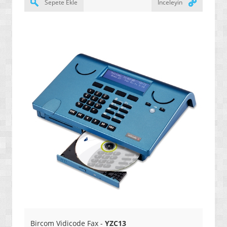
Sepete Ekle
İnceleyin
» YALITIM / İZOLASYON ÜRÜNLERİ
» SERAMİK / KARO / FAYANS ÜRÜNLERİ
» ENDÜSRTİYEL VE HER TÜRLÜ YAPIŞTIRICI ÜRÜNLER
» GENEL AMAÇLI / ENDÜSTRİYEL TEMİZLEYİCİLER
» ÖZEL AMAÇLI / İLERİ TEKNOLOJİ / NANO BOYALAR
» ARAÇ / OTO ÜRÜNLERİ
» YENİ NESİL ELEKTRİK SÜPÜRGELERİ
» SU ARITMA / ÜRETİM / TASARRUF ÜRÜNLERİ
» GAZ ALARM SİSTEMLERİ
» HAŞERE YOK EDİCİ / KOVUCULAR
» YENİ NESİL DİKİŞ MAKİNELERİ
» MASAJ YATAKLARI
Bircom Vidicode Fax -
YZC13