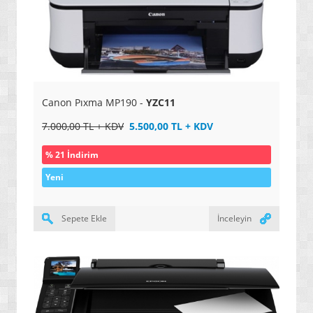
» YENİ NESİL PROJEKSİYONLAR
» OKUYAN KALEMLER
» YAZICILAR
» 3D YAZICILAR
Canon Pıxma MP190 -
YZC11
» SES KAYIT CİHAZLARI
7.000,00 TL + KDV
5.500,00 TL + KDV
» MP3 ÇALARLAR
% 21 İndirim
» AKILLI TELEFONLAR / ANDROID
Yeni
» TABLETLER / KİTAP OKUYUCULAR
» KAMERALAR / FOTOĞRAF MAKİNELERİ
Sepete Ekle
İnceleyin
» SARJ ETME SİSTEMLERİ
» UYDU TAKİP CİHAZLARI VE KONTROL SİSTEMLERİ
» UYDU ALICI / AKILLI KUMANDALAR