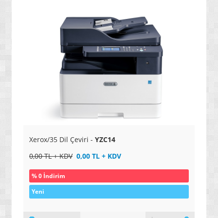
» ENERJİ / YAKIT SİSTEMLERİ
» YAZILIMLAR
» PC OYUNLARI
» VCD FİLMLERİ
» SAĞLIK / TIP / BİTKİSEL ÜRÜNLER
» GIDA / YİYECEK / İÇECEK ÜRÜNLERİ
» TARIM MAKİNELERİ / ÜRÜNLERİ
» SEBZE TOHUMLARI
Xerox/35 Dil Çeviri -
YZC14
» DEFİNE ARAMA SİSTEMLERİ / DEDEKTÖRLER
0,00 TL + KDV
0,00 TL + KDV
» PAKETLEME SİSTEMLERİ / ÜRÜNLERİ
% 0 İndirim
» EL ALETLERİ / ENDÜSTRİYEL ÜRÜNLER
Yeni
» MALZEMELER / AKSESUARLAR / TAKIMLAR
» EKSTRA MAKİNELER