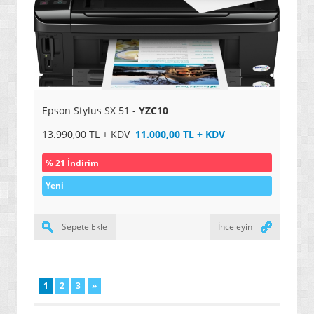
» OYUN KONSOLLARI / SİSTEMLERİ
Epson Stylus SX 51 -
YZC10
13.990,00 TL + KDV
11.000,00 TL + KDV
% 21 İndirim
Yeni
Sepete Ekle
İnceleyin
1
2
3
»