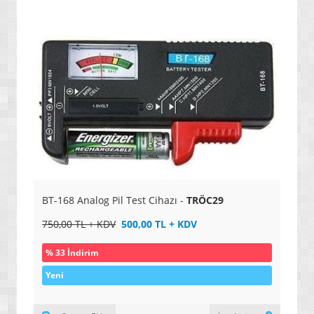
» ENERJİ / YAKIT SİSTEMLERİ
» YAZILIMLAR
» PC OYUNLARI
» VCD FİLMLERİ
» SAĞLIK / TIP / BİTKİSEL ÜRÜNLER
» GIDA / YİYECEK / İÇECEK ÜRÜNLERİ
» TARIM MAKİNELERİ / ÜRÜNLERİ
» SEBZE TOHUMLARI
BT-168 Analog Pil Test Cihazı -
TRÖC29
» DEFİNE ARAMA SİSTEMLERİ / DEDEKTÖRLER
750,00 TL + KDV
500,00 TL + KDV
» PAKETLEME SİSTEMLERİ / ÜRÜNLERİ
% 33 İndirim
» EL ALETLERİ / ENDÜSTRİYEL ÜRÜNLER
Yeni
» MALZEMELER / AKSESUARLAR / TAKIMLAR
» EKSTRA MAKİNELER