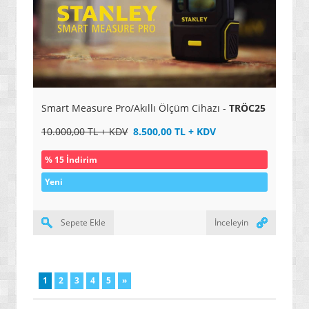
Smart Measure Pro/Akıllı Ölçüm Cihazı -
TRÖC25
10.000,00 TL + KDV
8.500,00 TL + KDV
% 15 İndirim
Yeni
Sepete Ekle
İnceleyin
1
2
3
4
5
»