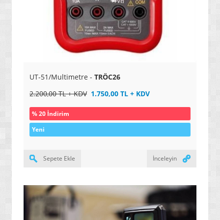
» OYUN KONSOLLARI / SİSTEMLERİ
UT-51/Multimetre -
TRÖC26
2.200,00 TL + KDV
1.750,00 TL + KDV
% 20 İndirim
Yeni
Sepete Ekle
İnceleyin