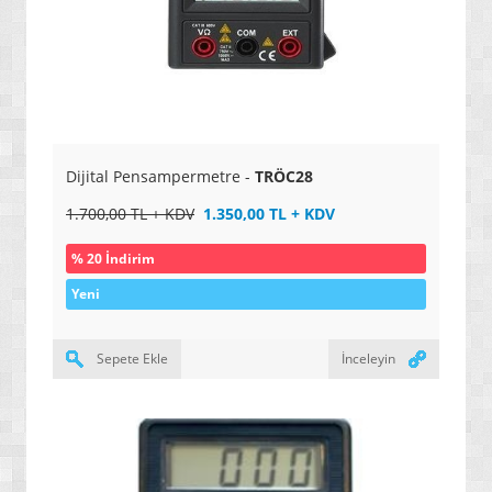
» KİŞİSEL MASAJ ÜRÜNLERİ
» EĞİTİM VE ÖĞRETİM SETLERİ
» OYUN PAKETLERİ / SETLER
» SPOR / DAĞCILIK / KAMP MALZEMELERİ
» HALI YIKAMA MAKİNELERİ / ÜRÜNLERİ
Dijital Pensampermetre -
TRÖC28
» EV ÜRÜNLERİ
1.700,00 TL + KDV
1.350,00 TL + KDV
» ÜTÜLEME SİSTEMLERİ
% 20 İndirim
» YENİ NESİL AKILLI ÇAMAŞIR MAKİNELERİ
Yeni
» NO FROST BUZDOLAPLARI / DONDURUCULAR
» YENİ NESİL ARAÇLAR / MOTORLAR
Sepete Ekle
İnceleyin
» ERKEK KLASİK SAATLERİ
» ERKEK SPOR SAATLERİ
» AKILLI SAATLER