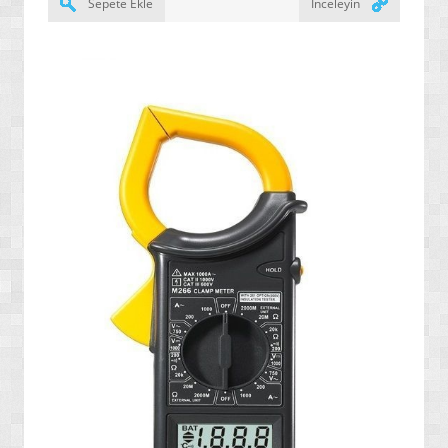
Sepete Ekle
İnceleyin
» YALITIM / İZOLASYON ÜRÜNLERİ
» SERAMİK / KARO / FAYANS ÜRÜNLERİ
» ENDÜSRTİYEL VE HER TÜRLÜ YAPIŞTIRICI ÜRÜNLER
» GENEL AMAÇLI / ENDÜSTRİYEL TEMİZLEYİCİLER
» ÖZEL AMAÇLI / İLERİ TEKNOLOJİ / NANO BOYALAR
» ARAÇ / OTO ÜRÜNLERİ
» YENİ NESİL ELEKTRİK SÜPÜRGELERİ
» SU ARITMA / ÜRETİM / TASARRUF ÜRÜNLERİ
» GAZ ALARM SİSTEMLERİ
» HAŞERE YOK EDİCİ / KOVUCULAR
» YENİ NESİL DİKİŞ MAKİNELERİ
» MASAJ YATAKLARI