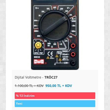
» ERKEK PARFÜMLER
» BAYAN ÜRÜNLERİ
» HALI / KİLİM / ETNİK ÜRÜNLERİ
» BALIKÇILIK ÜRÜNLERİ
» TERMAL GİYSİLER
» DRONE VE HELİKOPTERLER
» YENİ NESİL YAZAR KASALAR / POS CİHAZLARI
» BARKOD OKUYUCU VE YAZICILAR
» ALARM VE GÜVENLİK SİSTEMLERİ
Dijital Voltmetre -
TRÖC27
» ELEKTRONİK SÖZLÜKLER / BİLİMSEL HESAP
MAKİNELERİ
1.100,00 TL + KDV
950,00 TL + KDV
» TARAMA VE ÖLÇÜM CİHAZLARI
% 13 İndirim
» BALIK BULUCU CİHAZLAR / NAVİGASYONLAR
Yeni
» YENİ NESİL BİLGİSAYARLAR