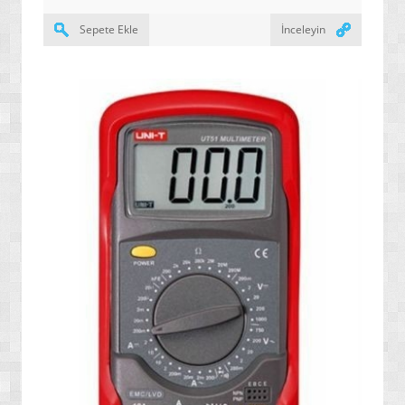
» YENİ NESİL PROJEKSİYONLAR
Sepete Ekle
İnceleyin
» OKUYAN KALEMLER
» YAZICILAR
» 3D YAZICILAR
» SES KAYIT CİHAZLARI
» MP3 ÇALARLAR
» AKILLI TELEFONLAR / ANDROID
» TABLETLER / KİTAP OKUYUCULAR
» KAMERALAR / FOTOĞRAF MAKİNELERİ
» SARJ ETME SİSTEMLERİ
» UYDU TAKİP CİHAZLARI VE KONTROL SİSTEMLERİ
» UYDU ALICI / AKILLI KUMANDALAR