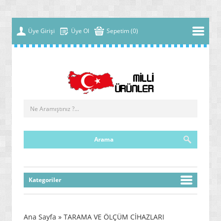
Üye Girişi
Üye Ol
Sepetim (0)
Kategoriler
» YENİ NESİL MALZEMELER
» ÇOK FONKSİYONLU MAKİNELER
Ana Sayfa
» TARAMA VE ÖLÇÜM CİHAZLARI