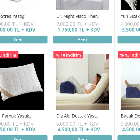
-Stres Yastığı..
Dr. Night Visco Ther..
Yün Sıcak
00,00 TL + KDV
2.000,00 TL + KDV
4.000,0
500,00 TL + KDV
1.750,00 TL + KDV
3.500,0
Yeni
Yeni
 İndirim
% 10 İndirim
% 13 İndi
ı Pamuk Yastık..
Diz Altı Destek Yast..
Bacak Des
00,00 TL + KDV
5.000,00 TL + KDV
5.200,0
750,00 TL + KDV
4.500,00 TL + KDV
4.500,0
Yeni
Yeni