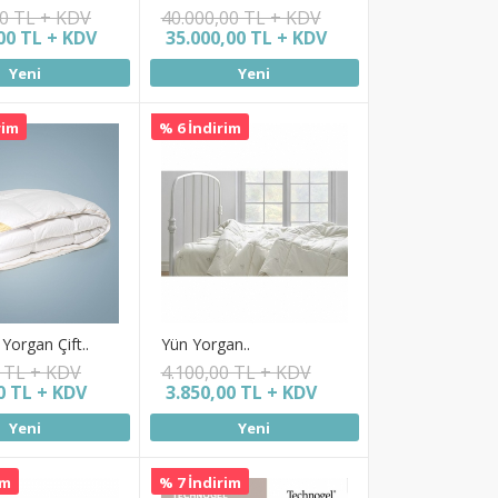
00 TL + KDV
40.000,00 TL + KDV
00 TL + KDV
35.000,00 TL + KDV
Yeni
Yeni
rim
% 6 İndirim
Yorgan Çift..
Yün Yorgan..
0 TL + KDV
4.100,00 TL + KDV
0 TL + KDV
3.850,00 TL + KDV
Yeni
Yeni
im
% 7 İndirim