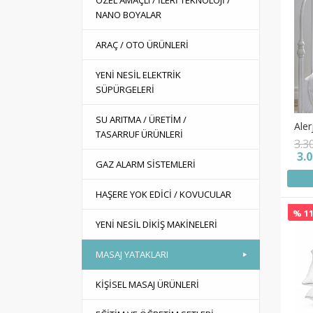
ÖZEL AMAÇLI / İLERİ TEKNOLOJİ /
NANO BOYALAR
ARAÇ / OTO ÜRÜNLERİ
YENİ NESİL ELEKTRİK
SÜPÜRGELERİ
SU ARITMA / ÜRETİM /
Aler
TASARRUF ÜRÜNLERİ
3.3
3.
GAZ ALARM SİSTEMLERİ
HAŞERE YOK EDİCİ / KOVUCULAR
% 11
YENİ NESİL DİKİŞ MAKİNELERİ
MASAJ YATAKLARI
KİŞİSEL MASAJ ÜRÜNLERİ