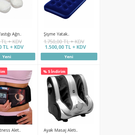
stığı Ağrı..
Şişme Yatak..
0 TL + KDV
1.750,00 TL + KDV
0 TL + KDV
1.500,00 TL + KDV
Yeni
Yeni
rim
% 5 İndirim
tness Alet..
Ayak Masaj Aleti..