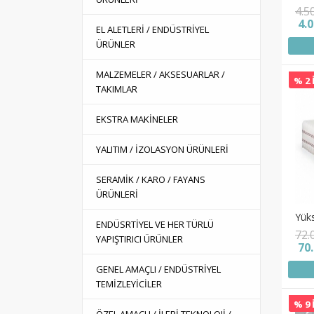
4.5
4.
EL ALETLERİ / ENDÜSTRİYEL
ÜRÜNLER
MALZEMELER / AKSESUARLAR /
% 2 
TAKIMLAR
EKSTRA MAKİNELER
YALITIM / İZOLASYON ÜRÜNLERİ
SERAMİK / KARO / FAYANS
ÜRÜNLERİ
Yüks
ENDÜSRTİYEL VE HER TÜRLÜ
72.
YAPIŞTIRICI ÜRÜNLER
70
GENEL AMAÇLI / ENDÜSTRİYEL
TEMİZLEYİCİLER
% 9 