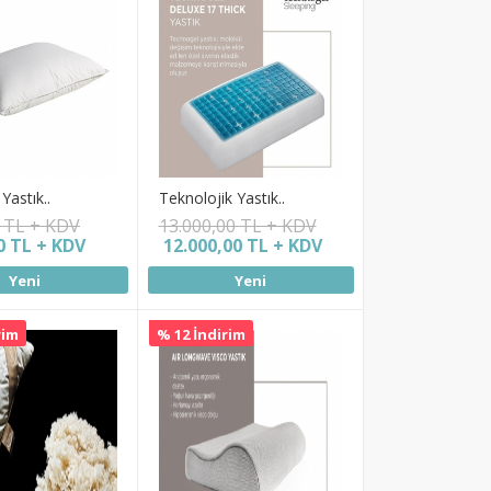
Yastık..
Teknolojik Yastık..
0 TL + KDV
13.000,00 TL + KDV
0 TL + KDV
12.000,00 TL + KDV
Yeni
Yeni
rim
% 12 İndirim