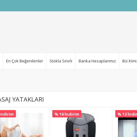
En Çok Beğenilenler
Stokla Sınırlı
Banka Hesaplarımız
Biz Kimi
SAJ YATAKLARI
İndirim
% 16 İndirim
% 12 İndi