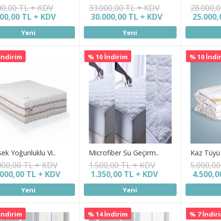
00,00 TL + KDV
33.000,00 TL + KDV
28.000,
000,00 TL + KDV
30.000,00 TL + KDV
25.000,
Yeni
Yeni
İndirim
% 10 İndirim
% 10 İndi
ek Yoğunluklu Vi..
Microfiber Su Geçirm..
Kaz Tüyü 
000,00 TL + KDV
1.500,00 TL + KDV
5.000,0
.000,00 TL + KDV
1.350,00 TL + KDV
4.500,0
Yeni
Yeni
İndirim
% 14 İndirim
% 7 İndir