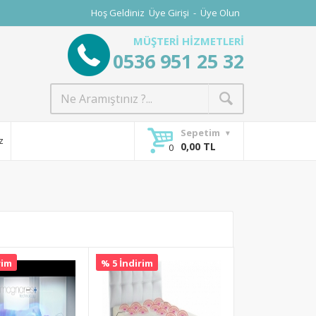
Hoş Geldiniz
Üye Girişi
-
Üye Olun
MÜŞTERİ HİZMETLERİ
0536 951 25 32
Sepetim
z
0,00 TL
rim
% 5 İndirim