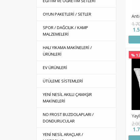
EĞİTİM VE ÖĞRETİM SETLERİ
OYUN PAKETLERİ / SETLER
Anti
1.7
SPOR / DAĞCILIK / KAMP
1.
MALZEMELERİ
HALI YIKAMA MAKİNELERİ /
ÜRÜNLERİ
% 12
EV ÜRÜNLERİ
ÜTÜLEME SİSTEMLERİ
YENİ NESİL AKILLI ÇAMAŞIR
MAKİNELERİ
NO FROST BUZDOLAPLARI /
Yayl
DONDURUCULAR
2.0
1.
YENİ NESİL ARAÇLAR /