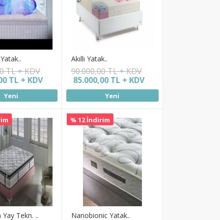
Yatak..
Akıllı Yatak..
00 TL + KDV
90.000,00 TL + KDV
00 TL + KDV
85.000,00 TL + KDV
Yeni
Yeni
rim
% 12 İndirim
 Yay Tekn. ..
Nanobionic Yatak..