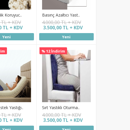
lık Koruyuc..
Basınç Azaltıcı Yast..
0 TL + KDV
4.000,00 TL + KDV
0 TL + KDV
3.500,00 TL + KDV
Yeni
Yeni
rim
% 12 İndirim
tek Yastığı..
Sırt Yastıklı Oturma..
0 TL + KDV
4.000,00 TL + KDV
0 TL + KDV
3.500,00 TL + KDV
Yeni
Yeni