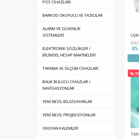
POS CİHAZLARI
BARKOD OKUYUCU VE YAZICILAR
ALARM VE GÜVENLİK
Uyk
SİSTEMLERİ
88.
85
ELEKTRONİK SÖZLÜKLER /
BİLİMSEL HESAP MAKİNELERİ
TARAMA VE ÖLÇÜM CİHAZLARI
% 11
BALIK BULUCU CİHAZLAR /
NAVİGASYONLAR
YENİ NESİL BİLGİSAYARLAR
YENİ NESİL PROJEKSİYONLAR
OKUYAN KALEMLER
Term