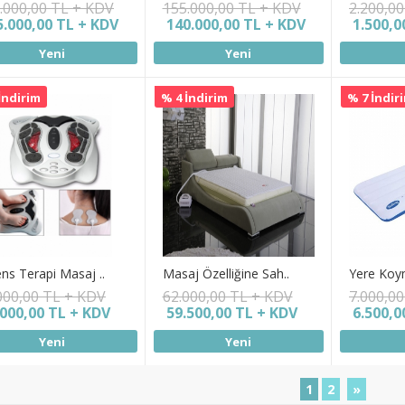
.000,00 TL + KDV
155.000,00 TL + KDV
2.200,0
5.000,00 TL + KDV
140.000,00 TL + KDV
1.500,0
Yeni
Yeni
İndirim
% 4 İndirim
% 7 İndir
ns Terapi Masaj ..
Masaj Özelliğine Sah..
Yere Koym
000,00 TL + KDV
62.000,00 TL + KDV
7.000,0
.000,00 TL + KDV
59.500,00 TL + KDV
6.500,0
Yeni
Yeni
1
2
»