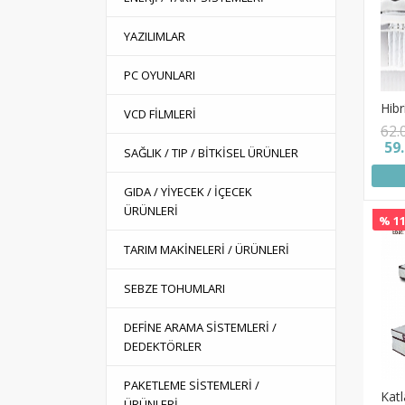
YAZILIMLAR
PC OYUNLARI
Hibr
VCD FİLMLERİ
62.
59
SAĞLIK / TIP / BİTKİSEL ÜRÜNLER
GIDA / YİYECEK / İÇECEK
ÜRÜNLERİ
% 11
TARIM MAKİNELERİ / ÜRÜNLERİ
SEBZE TOHUMLARI
DEFİNE ARAMA SİSTEMLERİ /
DEDEKTÖRLER
PAKETLEME SİSTEMLERİ /
Katl
ÜRÜNLERİ