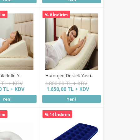
rim
% 8 İndirim
ik Reflü Y..
Homojen Destek Yastı..
0 TL + KDV
1.800,00 TL + KDV
0 TL + KDV
1.650,00 TL + KDV
Yeni
Yeni
rim
% 14 İndirim