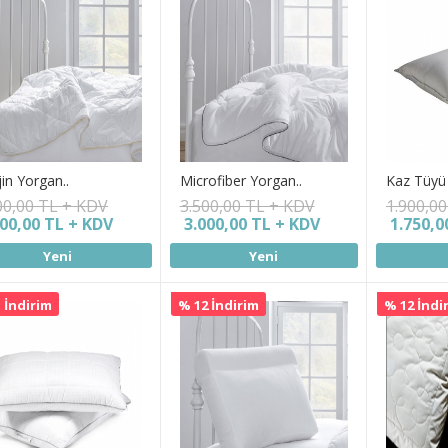
jin Yorgan..
Microfiber Yorgan..
Kaz Tüyü 
00,00 TL + KDV
3.500,00 TL + KDV
1.900,0
000,00 TL + KDV
3.000,00 TL + KDV
1.750,0
Yeni
Yeni
 İndirim
% 12 İndirim
% 12 İndi