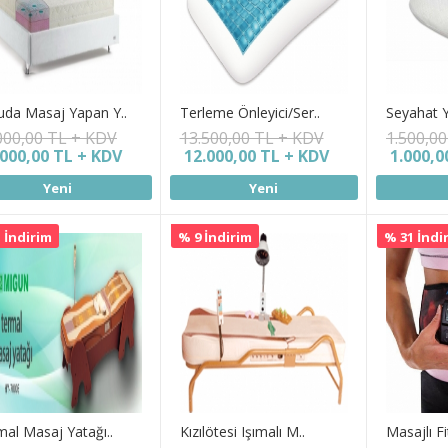
uda Masaj Yapan Y..
Terleme Önleyici/Ser..
Seyahat Ya
000,00 TL + KDV
13.500,00 TL + KDV
1.500,0
.000,00 TL + KDV
12.000,00 TL + KDV
1.000,0
Yeni
Yeni
 İndirim
% 9 İndirim
% 31 İndi
al Masaj Yatağı..
Kızılötesi Işımalı M..
Masajlı Fi