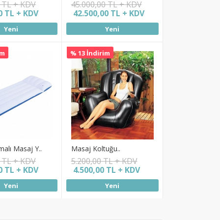
0 TL + KDV
45.000,00 TL + KDV
0 TL + KDV
42.500,00 TL + KDV
Yeni
Yeni
im
% 13 İndirim
alı Masaj Y..
Masaj Koltuğu..
0 TL + KDV
5.200,00 TL + KDV
0 TL + KDV
4.500,00 TL + KDV
Yeni
Yeni