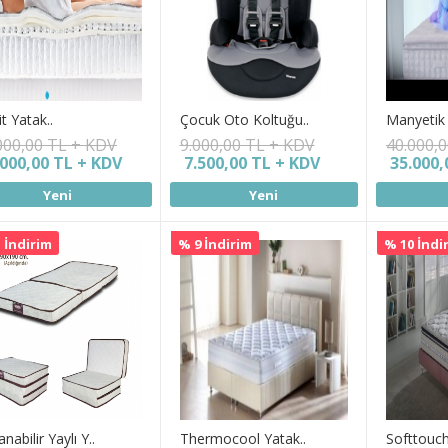
it Yatak..
Çocuk Oto Koltuğu..
Manyetik 
000,00 TL + KDV
9.000,00 TL + KDV
40.000,
.000,00 TL + KDV
7.500,00 TL + KDV
35.000,
Yeni
Yeni
 İndirim
% 9 İndirim
% 10 İndi
anabilir Yaylı Y..
Thermocool Yatak..
Softtouch