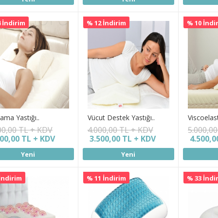
 İndirim
% 12 İndirim
% 10 İndi
ama Yastığı..
Vücut Destek Yastığı..
Viscoelast
00,00 TL + KDV
4.000,00 TL + KDV
5.000,0
000,00 TL + KDV
3.500,00 TL + KDV
4.500,0
Yeni
Yeni
İndirim
% 11 İndirim
% 33 İndi