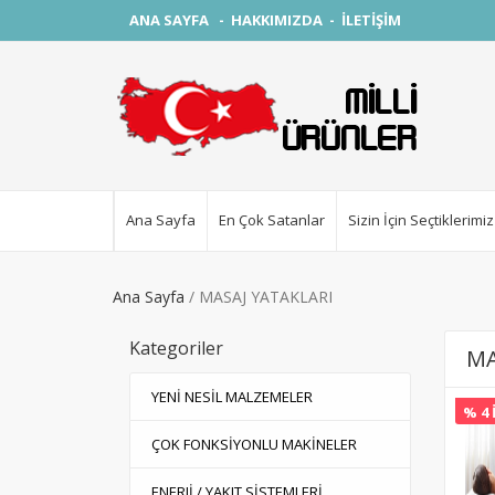
ANA SAYFA
-
HAKKIMIZDA
-
İLETİŞİM
Ana Sayfa
En Çok Satanlar
Sizin İçin Seçtiklerimiz
Ana Sayfa
MASAJ YATAKLARI
Kategoriler
MA
YENİ NESİL MALZEMELER
% 4 
ÇOK FONKSİYONLU MAKİNELER
ENERJİ / YAKIT SİSTEMLERİ