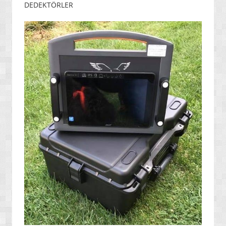
DEDEKTÖRLER
» ENERJİ / YAKIT SİSTEMLERİ
» YAZILIMLAR
» PC OYUNLARI
» VCD FİLMLERİ
» SAĞLIK / TIP / BİTKİSEL ÜRÜNLER
» GIDA / YİYECEK / İÇECEK ÜRÜNLERİ
» TARIM MAKİNELERİ / ÜRÜNLERİ
» SEBZE TOHUMLARI
» DEFİNE ARAMA SİSTEMLERİ / DEDEKTÖRLER
» PAKETLEME SİSTEMLERİ / ÜRÜNLERİ
» EL ALETLERİ / ENDÜSTRİYEL ÜRÜNLER
» MALZEMELER / AKSESUARLAR / TAKIMLAR
» EKSTRA MAKİNELER