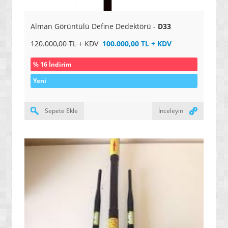
» YENİ NESİL PROJEKSİYONLAR
Alman Görüntülü Define Dedektörü -
D33
» OKUYAN KALEMLER
120.000,00 TL + KDV
100.000,00 TL + KDV
» YAZICILAR
% 16 İndirim
» 3D YAZICILAR
Yeni
» SES KAYIT CİHAZLARI
» MP3 ÇALARLAR
Sepete Ekle
İnceleyin
» AKILLI TELEFONLAR / ANDROID
» TABLETLER / KİTAP OKUYUCULAR
» KAMERALAR / FOTOĞRAF MAKİNELERİ
» SARJ ETME SİSTEMLERİ
» UYDU TAKİP CİHAZLARI VE KONTROL SİSTEMLERİ
» UYDU ALICI / AKILLI KUMANDALAR