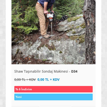
» KİŞİSEL MASAJ ÜRÜNLERİ
» EĞİTİM VE ÖĞRETİM SETLERİ
» OYUN PAKETLERİ / SETLER
» SPOR / DAĞCILIK / KAMP MALZEMELERİ
» HALI YIKAMA MAKİNELERİ / ÜRÜNLERİ
» EV ÜRÜNLERİ
» ÜTÜLEME SİSTEMLERİ
» YENİ NESİL AKILLI ÇAMAŞIR MAKİNELERİ
» NO FROST BUZDOLAPLARI / DONDURUCULAR
Shaw Taşınabilir Sondaj Makinesi -
D34
» YENİ NESİL ARAÇLAR / MOTORLAR
0,00 TL + KDV
0,00 TL + KDV
» ERKEK KLASİK SAATLERİ
% 6 İndirim
» ERKEK SPOR SAATLERİ
Yeni
» AKILLI SAATLER