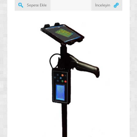
» ERKEK PARFÜMLER
Sepete Ekle
İnceleyin
» BAYAN ÜRÜNLERİ
» HALI / KİLİM / ETNİK ÜRÜNLERİ
» BALIKÇILIK ÜRÜNLERİ
» TERMAL GİYSİLER
» DRONE VE HELİKOPTERLER
» YENİ NESİL YAZAR KASALAR / POS CİHAZLARI
» BARKOD OKUYUCU VE YAZICILAR
» ALARM VE GÜVENLİK SİSTEMLERİ
» ELEKTRONİK SÖZLÜKLER / BİLİMSEL HESAP
MAKİNELERİ
» TARAMA VE ÖLÇÜM CİHAZLARI
» BALIK BULUCU CİHAZLAR / NAVİGASYONLAR
» YENİ NESİL BİLGİSAYARLAR