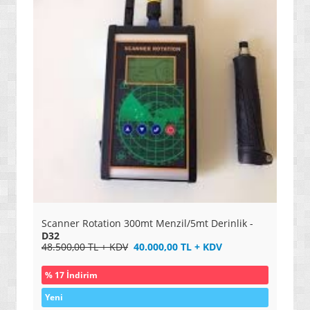
» OYUN KONSOLLARI / SİSTEMLERİ
Scanner Rotation 300mt Menzil/5mt Derinlik -
D32
48.500,00 TL + KDV
40.000,00 TL + KDV
% 17 İndirim
Yeni