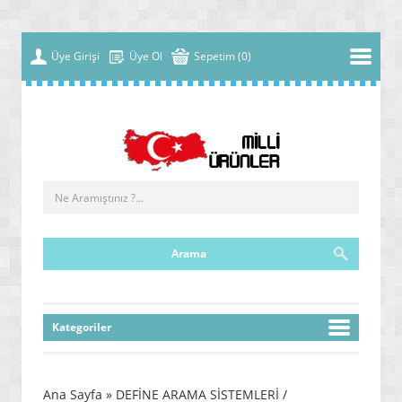
Üye Girişi
Üye Ol
Sepetim (0)
Kategoriler
» YENİ NESİL MALZEMELER
» ÇOK FONKSİYONLU MAKİNELER
Ana Sayfa
» DEFİNE ARAMA SİSTEMLERİ /